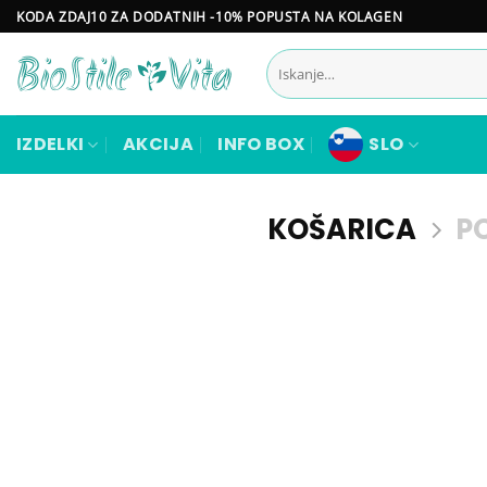
Skoči
KODA ZDAJ10 ZA DODATNIH -10% POPUSTA NA KOLAGEN
na
Išči:
vsebino
IZDELKI
AKCIJA
INFO BOX
SLO
KOŠARICA
P