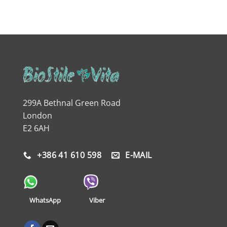
299A Bethnal Green Road
London
E2 6AH
+386 41 610 598
E-MAIL
Viber
WhatsApp