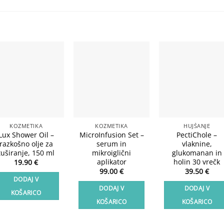
Add to
Add to
Add t
wishlist
wishlist
wishli
KOZMETIKA
KOZMETIKA
HUJŠANJE
Lux Shower Oil –
MicroInfusion Set –
PectiChole –
razkošno olje za
serum in
vlaknine,
tuširanje, 150 ml
mikroiglični
glukomanan in
aplikator
holin 30 vrečk
19.90
€
99.00
€
39.50
€
DODAJ V
DODAJ V
DODAJ V
KOŠARICO
KOŠARICO
KOŠARICO