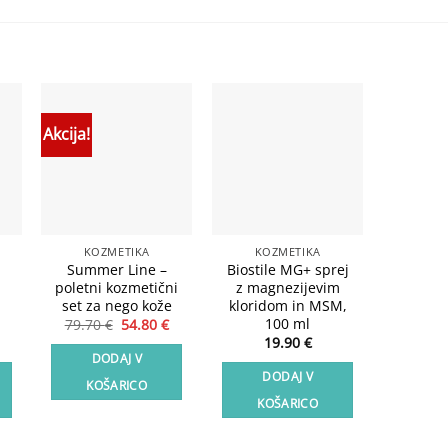
Akcija!
o
Add to
Add to
st
wishlist
wishlist
KOZMETIKA
KOZMETIKA
BIOSTI
Summer Line –
Biostile MG+ sprej
Biost
poletni kozmetični
z magnezijevim
Bal
set za nego kože
kloridom in MSM,
bakteri
100 ml
in 
Izvirna
Trenutna
79.70
€
54.80
€
cena
cena
19.90
€
2
je
je:
DODAJ V
bila:
54.80 €.
DODAJ V
DO
79.70 €.
KOŠARICO
KOŠARICO
KO