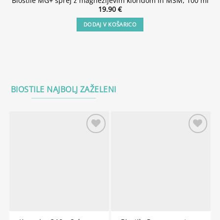
Biostile MG+ sprej z magnezijevim kloridom in MSM, 100 ml
19.90
€
DODAJ V KOŠARICO
BIOSTILE NAJBOLJ ZAŽELENI
Add to
Add to
wishlist
wishlist