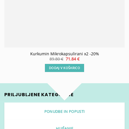
Kurkumin Mikrokapsulirani x2 -20%
Izvirna
Trenutna
89.80
€
71.84
€
cena
cena
je
je:
DODAJ V KOŠARICO
bila:
71.84 €.
89.80 €.
PRILJUBLJENE KATEGORIJE
PONUDBE IN POPUSTI
HUJŠANJE