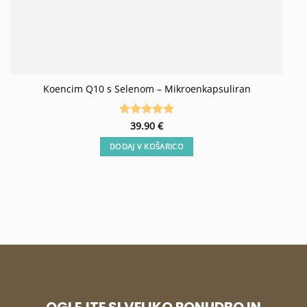
Koencim Q10 s Selenom – Mikroenkapsuliran
Ocenjeno
39.90
€
5
od 5
DODAJ V KOŠARICO