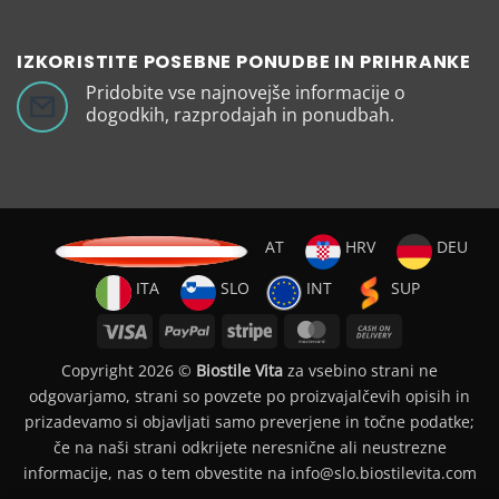
IZKORISTITE POSEBNE PONUDBE IN PRIHRANKE
Pridobite vse najnovejše informacije o
dogodkih, razprodajah in ponudbah.
AT
HRV
DEU
ITA
SLO
INT
SUP
Visa
PayPal
Stripe
MasterCard
Cash
On
Copyright 2026 ©
Biostile Vita
za vsebino strani ne
Delivery
odgovarjamo, strani so povzete po proizvajalčevih opisih in
prizadevamo si objavljati samo preverjene in točne podatke;
če na naši strani odkrijete neresnične ali neustrezne
informacije, nas o tem obvestite na info@slo.biostilevita.com