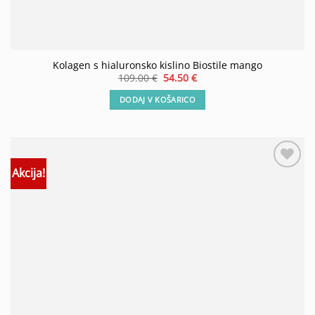
Kolagen s hialuronsko kislino Biostile mango
Izvirna
Trenutna
109.00
€
54.50
€
cena
cena
je
je:
DODAJ V KOŠARICO
bila:
54.50 €.
109.00 €.
Akcija!
Add to
wishlist