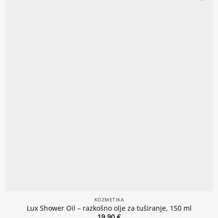
Add to
wishlist
KOZMETIKA
Lux Shower Oil – razkošno olje za tuširanje, 150 ml
19.90
€