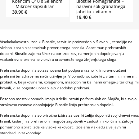
Koencim Q10 s Selenom
Biostile Pomegranate –
– Mikroenkapsuliran
naravni sok granatnega
jabolka z vitamini
39.90
€
19.40
€
Visokokakovostni izdelki Biostile, razviti in proizvedeni v Sloveniji, temeljijo na
skrbno izbranih sestavinah preverjenega porekla. Asortiman prehranskih
dopolnil Biostile zajema širok nabor izdelkov, namenjenih dopolnjevanju
vsakodnevne prehrane v okviru uravnoteženega življenjskega sloga.
Prehranska dopolnila so zasnovana kot podpora raznoliki in uravnoteženi
prehrani ter zdravemu načinu življenja. V ponudbi so izdelki z vitamini, minerali,
probiotiki, beljakovinami, kolagenom, maščobnimi kislinami omega-3 ter drugimi
hranili, ki se pogosto uporabljajo v sodobni prehrani.
Posebno mesto v ponudbi imajo izdelki, razviti po formulah dr. Majiča, ki s svojo
strokovno zasnovo dopolnjujejo Biostile linijo prehranskih dopolnil.
Prehranska dopolnila so priročna izbira za vse, ki želijo dopolniti svoj dnevni vnos
hranil, kadar jih s prehrano ni mogoče zagotoviti v zadostnih količinah. Zato je
pomembno izbrati izdelke visoke kakovosti, izdelane v skladu z veljavnimi
standardi in zakonodajo.