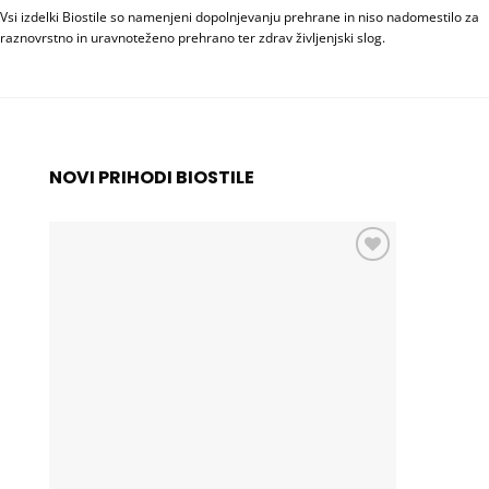
Vsi izdelki Biostile so namenjeni dopolnjevanju prehrane in niso nadomestilo za
raznovrstno in uravnoteženo prehrano ter zdrav življenjski slog.
NOVI PRIHODI BIOSTILE
Add to
wishlist