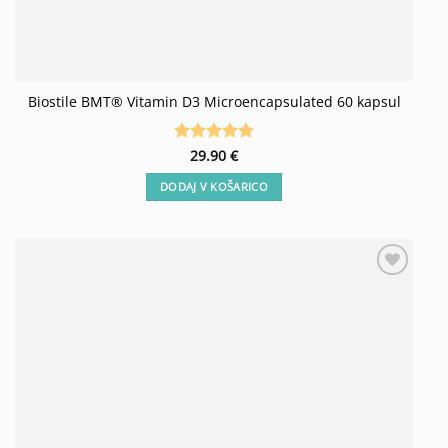
Biostile BMT® Vitamin D3 Microencapsulated 60 kapsul
Ocenjeno
29.90
€
4.83
od 5
DODAJ V KOŠARICO
Add to
wishlist