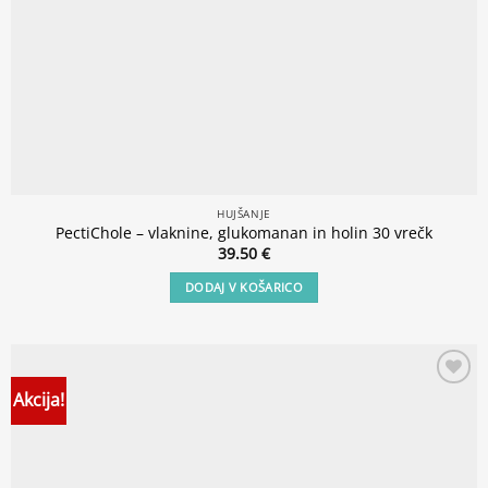
HUJŠANJE
PectiChole – vlaknine, glukomanan in holin 30 vrečk
39.50
€
DODAJ V KOŠARICO
Akcija!
Add to
wishlist