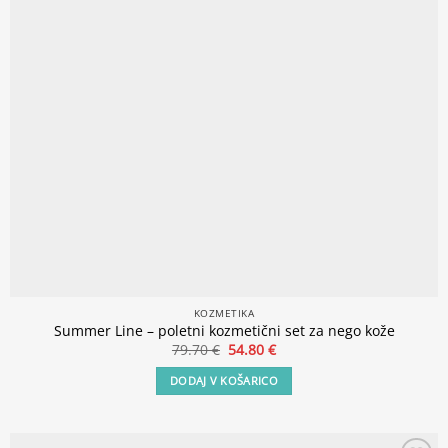
KOZMETIKA
Summer Line – poletni kozmetični set za nego kože
Izvirna
Trenutna
79.70
€
54.80
€
cena
cena
je
je:
DODAJ V KOŠARICO
bila:
54.80 €.
79.70 €.