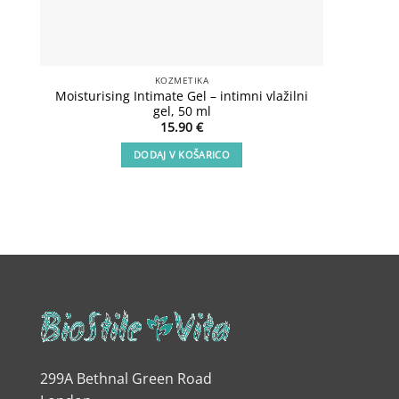
KOZMETIKA
Moisturising Intimate Gel – intimni vlažilni
Lux Sho
gel, 50 ml
15.90
€
DODAJ V KOŠARICO
299A Bethnal Green Road