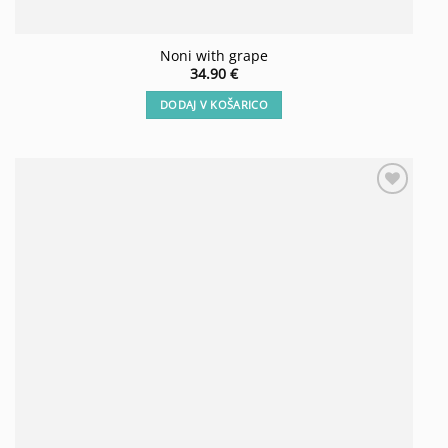
Noni with grape
34.90
€
DODAJ V KOŠARICO
Add to
wishlist