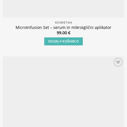
KOZMETIKA
MicroInfusion Set – serum in mikroiglični aplikator
99.00
€
DODAJ V KOŠARICO
Add to
wishlist