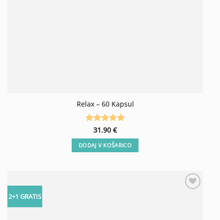
Relax – 60 Kapsul
Ocenjeno
31.90
€
5
od 5
DODAJ V KOŠARICO
Add to
2+1 GRATIS
wishlist