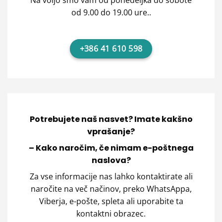
Na voljo smo vam od ponedeljka do sobote
od 9.00 do 19.00 ure..
+386 41 610 598
Potrebujete naš nasvet? Imate kakšno
vprašanje?
– Kako naročim, če nimam e-poštnega
naslova?
Za vse informacije nas lahko kontaktirate ali
naročite na več načinov, preko WhatsAppa,
Viberja, e-pošte, spleta ali uporabite ta
kontaktni obrazec.