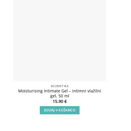
Add to
wishlist
KOZMETIKA
Moisturising Intimate Gel – intimni vlažilni
Lux Sho
gel, 50 ml
15.90
€
DODAJ V KOŠARICO