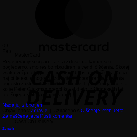
09
Feb
MasterCard
Regeneracijski organ – Jetra Zdi se, da kamor koli
pogledamo, smo res bombardirani s trendi čiščenja. Skoraj
vsaka večja religija ima nek obred posta in čiščenja, ta pa
naj bi telesu omogočil ozdravitev. Vzpon trenda čiščenja
pogosto zasledimo v devetdesetih letih prejšnjega stoletja,
ko je Peter Glickman preoblikoval dieto iz štiridesetih let
prejšnjega stoletja, imenovano […]
Nadaljuj z branjem
→
Objavljeno v
Zdravje
|
Označeno s
Čiščenje jeter
,
Jetra
,
Zamaščena jetra
Pusti komentar
Cash On Delivery
Zdravje