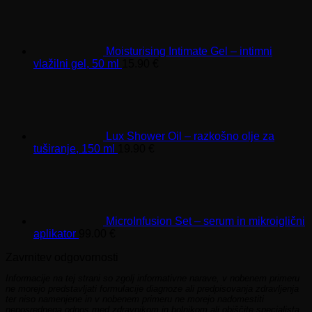
Moisturising Intimate Gel – intimni
vlažilni gel, 50 ml
15.90
€
Lux Shower Oil – razkošno olje za
tuširanje, 150 ml
19.90
€
MicroInfusion Set – serum in mikroiglični
aplikator
99.00
€
Zavrnitev odgovornosti
Informacije na tej strani so zgolj informativne narave, v nobenem primeru
ne morejo predstavljati formulacije diagnoze ali predpisovanja zdravljenja
ter niso namenjene in v nobenem primeru ne morejo nadomestiti
neposrednega odnos med zdravnikom in bolnikom ali obiščite specialista.