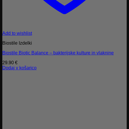
Add to wishlist
Biostile Izdelki
Biostile Biotic Balance – bakterijske kulture in vlaknine
29.90
€
Dodaj v košarico