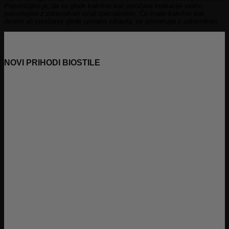
Priporočljivo je, da se glede kakršne koli poročane indikacije vedno
posvetujete z zdravnikom in/ali specialistom. Če imate kakršne koli
dvome ali vprašanja glede uporabe zdravila, se posvetujte z zdravnikom
NOVI PRIHODI BIOSTILE