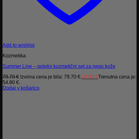
Add to wishlist
Kozmetika
Summer Line – poletni kozmetični set za nego kože
79.70
€
Izvirna cena je bila: 79.70 €.
54.80
€
Trenutna cena je:
54.80 €.
Dodaj v košarico