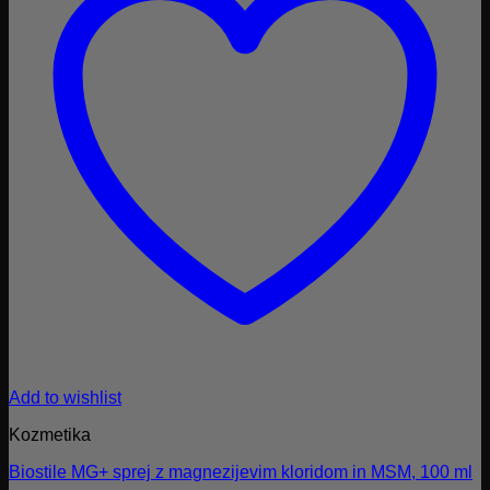
Add to wishlist
Kozmetika
Biostile MG+ sprej z magnezijevim kloridom in MSM, 100 ml