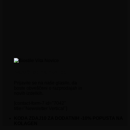
Naroči se na novice
Prijavite se na naše glasilo, da
boste obveščeni o razprodajah in
novih izdelkih.
[contact-form-7 id="7042"
title="Newsletter Vertical"]
KODA ZDAJ10 ZA DODATNIH -10% POPUSTA NA
KOLAGEN