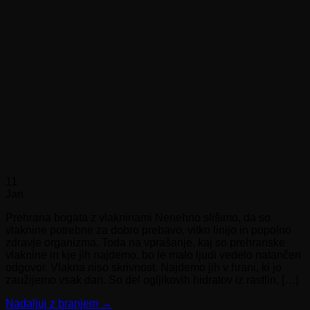
11
Jan
Prehrana bogata z vlakninami Nenehno slišimo, da so
vlaknine potrebne za dobro prebavo, vitko linijo in popolno
zdravje organizma. Toda na vprašanje, kaj so prehranske
vlaknine in kje jih najdemo, bo le malo ljudi vedelo natančen
odgovor. Vlakna niso skrivnost. Najdemo jih v hrani, ki jo
zaužijemo vsak dan. So del ogljikovih hidratov iz rastlin, […]
Nadaljuj z branjem
→