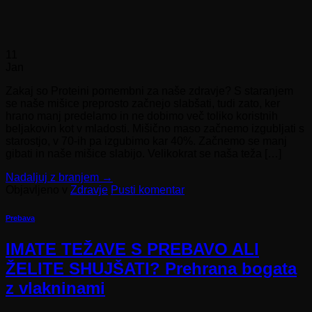
11
Jan
Zakaj so Proteini pomembni za naše zdravje? S staranjem
se naše mišice preprosto začnejo slabšati, tudi zato, ker
hrano manj predelamo in ne dobimo več toliko koristnih
beljakovin kot v mladosti. Mišično maso začnemo izgubljati s
starostjo, v 70-ih pa izgubimo kar 40%. Začnemo se manj
gibati in naše mišice slabijo. Velikokrat se naša teža […]
Nadaljuj z branjem
→
Objavljeno v
Zdravje
Pusti komentar
Prebava
IMATE TEŽAVE S PREBAVO ALI
ŽELITE SHUJŠATI? Prehrana bogata
z vlakninami