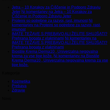
Jetra – 10 Korakov za Čiščenje in Podporo Zdravju
Jeter
Ni komentarjev
na Jetra – 10 Korakov za
Čiščenje in Podporo Zdravju Jeter
Proteini so potrebne za razvoj, rast, imunost
Ni
komentarjev
na Proteini so potrebne za razvoj, rast,
imunost
IMATE TEŽAVE S PREBAVO ALI ŽELITE SHUJŠATI?
Prehrana bogata z vlakninami
Ni komentarjev
na
IMATE TEŽAVE S PREBAVO ALI ŽELITE SHUJŠATI?
Prehrana bogata z vlakninami
Biostile Krema Derma10 , Univerzalna negovalna
krema za vse tipe kože.
Ni komentarjev
na Biostile
Krema Derma10 , Univerzalna negovalna krema za vse
tipe kože.
Kategorije
Kozmetika
Prebava
Zdravje
Novo