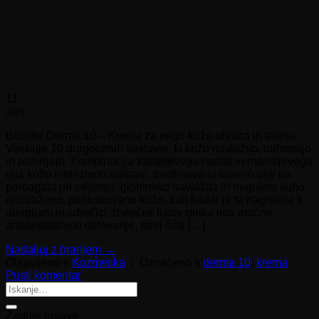
11
Jan
Biositle Derma 10 – Krema za nego kože obraza in telesa.
Vsebuje 10 dragocenih sestavin, ki kožo navlažijo, nahranijo
in pomirjajo. Kombinacija karitejevega masla in mandljevega
olja kožo intenzivno nahrani, svetlinovo in laneno olje pa
pomagata pri celjenju, globinsko navlažita in negujeta suho,
razdraženo, poškodovano kožo, tudi kadar je ta nagnjena k
alergijam in srbečici. Izvleček listov ginka ima močno
antioksidativno delovanje, torej ščiti […]
Nadaljuj z branjem
→
Objavljeno v
Kozmetika
|
Označeno s
derma 10
,
krema
Pusti komentar
Zadnje objave