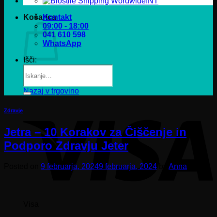
INT
Košarica
Kontakt
09:00 - 18:00
041 610 598
WhatsApp
Išči:
V košarici ni izdelkov.
Nazaj v trgovino
Zdravje
Jetra – 10 Korakov za Čiščenje in
Podporo Zdravju Jeter
Posted on
9 februarja, 2024
9 februarja, 2024
by
Anna
Visa