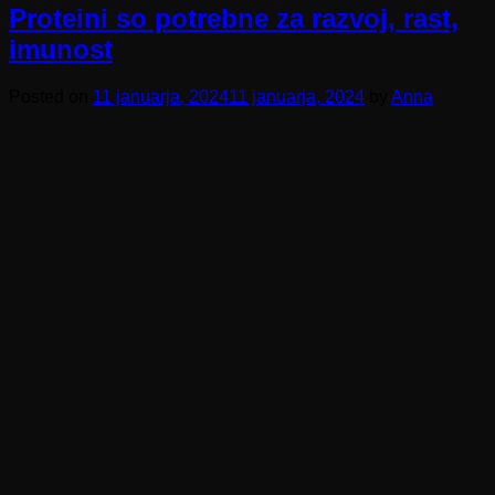
Proteini so potrebne za razvoj, rast,
imunost
Posted on
11 januarja, 2024
11 januarja, 2024
by
Anna