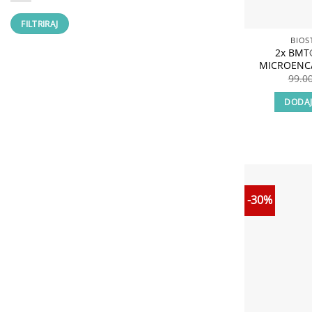
Min
Max
FILTRIRAJ
cena
cena
BIOST
2x BMT®
MICROENC
99.0
DODAJ
-30%