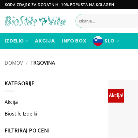
Skoči
KODA ZDAJ10 ZA DODATNIH -10% POPUSTA NA KOLAGEN
na
Išči:
vsebino
IZDELKI
AKCIJA
INFO BOX
SLO
DOMOV
/
TRGOVINA
KATEGORIJE
Akcija!
Akcija
Biostile Izdelki
FILTRIRAJ PO CENI