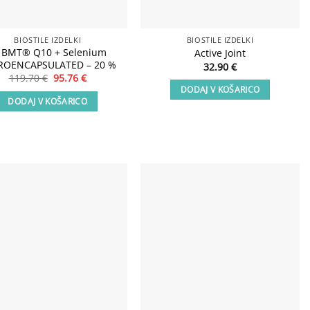
BIOSTILE IZDELKI
BIOSTILE IZDELKI
 BMT® Q10 + Selenium
Active Joint
ROENCAPSULATED – 20 %
32.90
€
Izvirna
Trenutna
119.70
€
95.76
€
cena
cena
DODAJ V KOŠARICO
je
je:
DODAJ V KOŠARICO
bila:
95.76 €.
119.70 €.
Add to
Add to
wishlist
wishlist