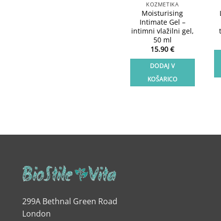
KOZMETIKA
Moisturising
Intimate Gel –
intimni vlažilni gel,
50 ml
15.90
€
DODAJ V
KOŠARICO
299A Bethnal Green Road
London