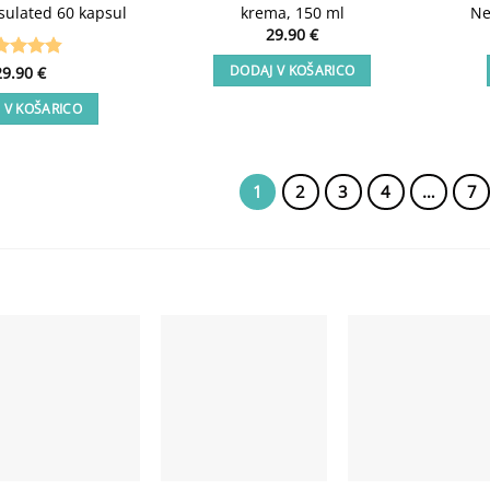
ulated 60 kapsul
krema, 150 ml
Ne
29.90
€
enjeno
29.90
€
DODAJ V KOŠARICO
3
od 5
 V KOŠARICO
1
2
3
4
…
7
Add to
Add to
Add t
wishlist
wishlist
wishli