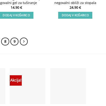
govalni gel za tuširanje
negovalni obliži za stopala
14.90
€
24.90
€
DODAJ V KOŠARICO
DODAJ V KOŠARICO
8
9
Akcija!
o
Add to
Add to
st
wishlist
wishlist