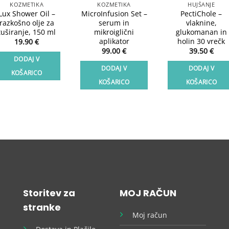
KOZMETIKA
KOZMETIKA
HUJŠANJE
Lux Shower Oil –
MicroInfusion Set –
PectiChole –
razkošno olje za
serum in
vlaknine,
tuširanje, 150 ml
mikroiglični
glukomanan in
aplikator
holin 30 vrečk
19.90
€
99.00
€
39.50
€
DODAJ V
DODAJ V
DODAJ V
KOŠARICO
KOŠARICO
KOŠARICO
Storitev za
MOJ RAČUN
stranke
Moj račun