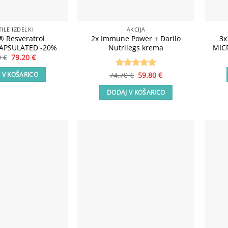
ILE IZDELKI
AKCIJA
 Resveratrol
2x Immune Power + Darilo
3x
APSULATED -20%
Nutrilegs krema
MIC
Izvirna
Trenutna
0
€
79.20
€
cena
cena
je
je:
Izvirna
Trenutna
74.70
Ocenjeno
€
59.80
5
€
 V KOŠARICO
bila:
79.20 €.
cena
cena
od 5
99.00 €.
je
je:
DODAJ V KOŠARICO
bila:
59.80 €.
74.70 €.
Add to
Add to
wishlist
wishlist