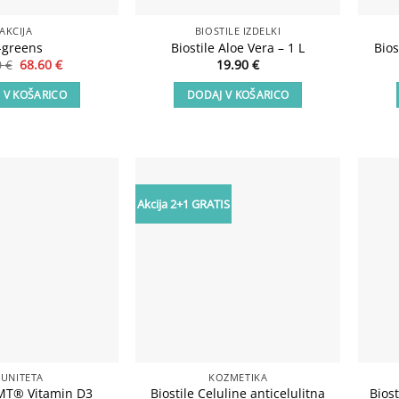
AKCIJA
BIOSTILE IZDELKI
-greens
Biostile Aloe Vera – 1 L
Bios
Izvirna
Trenutna
0
€
68.60
€
19.90
€
cena
cena
je
je:
 V KOŠARICO
DODAJ V KOŠARICO
bila:
68.60 €.
98.00 €.
Akcija 2+1 GRATIS
Add to
Add to
wishlist
wishlist
MUNITETA
KOZMETIKA
BMT® Vitamin D3
Biostile Celuline anticelulitna
Bios