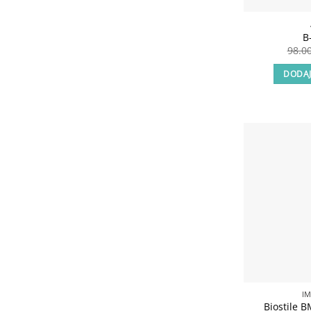
B
98.0
DODAJ
I
Biostile 