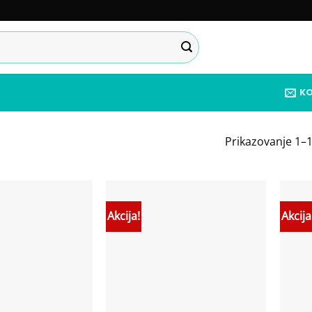
K
Prikazovanje 1–1
Akcija!
Akcija
Add to
Add to
wishlist
wishlist