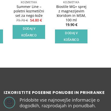
KOZMETIKA
KOZMETIKA
BIOSTI
Summer Line –
Biostile MG+ sprej
Biost
poletni kozmetični
z magnezijevim
Bal
set za nego kože
kloridom in MSM,
bakteri
100 ml
in 
Izvirna
Trenutna
79.70
€
54.80
€
cena
cena
19.90
€
2
je
je:
DODAJ V
bila:
54.80 €.
DODAJ V
DO
79.70 €.
KOŠARICO
KOŠARICO
KO
IZKORISTITE POSEBNE PONUDBE IN PRIHRANKE
Pridobite vse najnovejše informacije o
dogodkih, razprodajah in ponudbah.