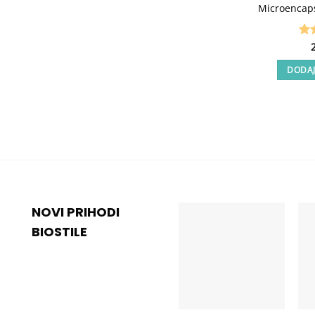
Microencaps
Oc
4.8
DODAJ
NOVI PRIHODI
BIOSTILE
Add to
wishlist