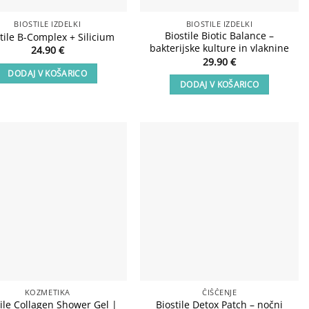
BIOSTILE IZDELKI
BIOSTILE IZDELKI
Biostile Biotic Balance –
tile B-Complex + Silicium
bakterijske kulture in vlaknine
24.90
€
29.90
€
DODAJ V KOŠARICO
DODAJ V KOŠARICO
Add to
Add to
wishlist
wishlist
KOZMETIKA
ČIŠČENJE
tile Collagen Shower Gel |
Biostile Detox Patch – nočni