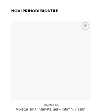
NOVI PRIHODI BIOSTILE
Add to
wishlist
KOZMETIKA
Moisturising Intimate Gel – intimni vlažilni
Lux Sho