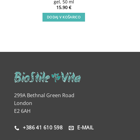
gel, 50 ml
15.90
€
DODAJ V KOŠARICO
299A Bethnal Green Road
London
E2 6AH
+386 41 610 598
E-MAIL