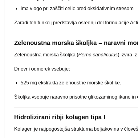
ima vlogo pri zaščiti celic pred oksidativnim stresom.
Zaradi teh funkcij predstavlja osrednji del formulacije Acti
Zelenoustna morska školjka – naravni mo
Zelenoustna morska školjka (
Perna canaliculus
) izvira 
Dnevni odmerek vsebuje:
525 mg ekstrakta zelenoustne morske školjke.
Školjka vsebuje naravno prisotne glikozaminoglikane i
Hidrolizirani ribji kolagen tipa I
Kolagen je najpogostejša strukturna beljakovina v člove