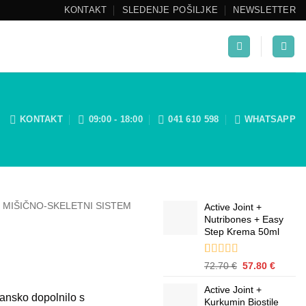
KONTAKT
SLEDENJE POŠILJKE
NEWSLETTER
KONTAKT
09:00 - 18:00
041 610 598
WHATSAPP
MIŠIČNO-SKELETNI SISTEM
Active Joint +
Nutribones + Easy
Step Krema 50ml
Ocenjeno z
1
Izvirna
Trenut
72.70
€
57.80
€
5.00
od 5 na
cena
cena
podlagi
Active Joint +
je
je:
ansko dopolnilo s
ocene
Kurkumin Biostile
bila:
57.80 €