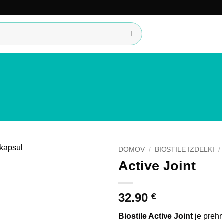
DOMOV
/
BIOSTILE IZDELKI
/
Active Joint
Add to
wishlist
32.90
€
Biostile Active Joint
je prehr