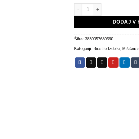
Active Joint količina
DODAJ V 
Šifra:
3830057680590
Kategoriji:
Biostile Izdelki
,
Mišično-s