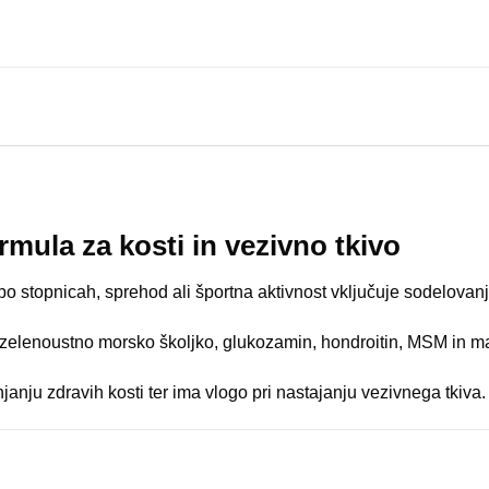
ormula za kosti in vezivno tkivo
 stopnicah, sprehod ali športna aktivnost vključuje sodelovanje 
en, zelenoustno morsko školjko, glukozamin, hondroitin, MSM in
anju zdravih kosti ter ima vlogo pri nastajanju vezivnega tkiva.