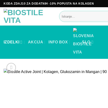
Skoči
KODA ZDAJ10 ZA DODATNIH -10% POPUSTA NA KOLAGEN
na
Išči:
vsebino
IZDELKI
AKCIJA
INFO BOX
SLO