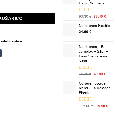
stranke
Darilo Nutrilegs
64.70 €.
Ocenjeno z
3
Izvirna
Trenut
93.30
€
78.40
€
KOŠARICO
5.00
od 5 na
cena
cena
podlagi
Nutribones Biostile
je
je:
ocene
strank
bila:
78.40 €
24.90
€
93.30 €.
keletni sistem
Nutribones + B-
complex + Silicij +
Easy Step krema
50ml
Ocenjeno z
2
Izvirna
Trenut
64.70
€
49.80
€
5.00
od 5 na
cena
cena
podlagi
Collagen powder
je
je:
ocene
strank
blend - 2X Kolagen
bila:
49.80 €
Biostile
64.70 €.
Ocenjeno z
8
Izvirna
Trenu
118.00
€
94.40
€
5.00
od 5 na
cena
cena
podlagi
je
je: