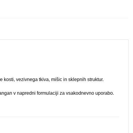
ocene
strank
bila:
94.40
118.00 €.
kosti, vezivnega tkiva, mišic in sklepnih struktur.
 mangan v napredni formulaciji za vsakodnevno uporabo.