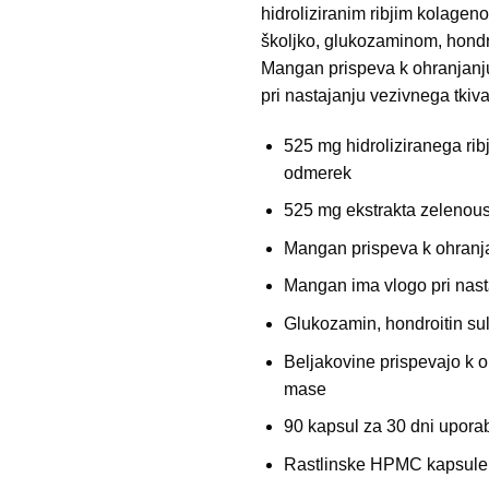
hidroliziranim ribjim kolage
školjko, glukozaminom, hon
Mangan prispeva k ohranjanju 
pri nastajanju vezivnega tkiva
525 mg hidroliziranega ri
odmerek
525 mg ekstrakta zelenous
Mangan prispeva k ohranja
Mangan ima vlogo pri nast
Glukozamin, hondroitin su
Beljakovine prispevajo k o
mase
90 kapsul za 30 dni upora
Rastlinske HPMC kapsule