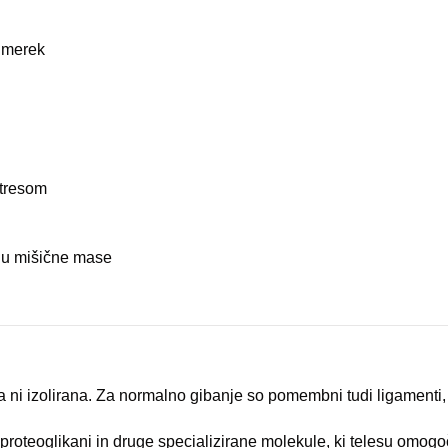
dmerek
stresom
nju mišične mase
ja ni izolirana. Za normalno gibanje so pomembni tudi ligamenti, 
 proteoglikani in druge specializirane molekule, ki telesu omogoča