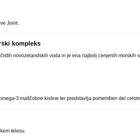
ve Joint.
rski kompleks
iz čistih novozelandskih voda in je ena najbolj cenjenih morskih 
n omega-3 maščobne kisline ter predstavlja pomemben del celo
škem telesu.