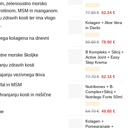
stranke
nom, zelenoustno morsko
72.70 €.
droitinom, MSM in manganom.
Ocenjeno z
1
Izvirna
Trenut
77.80
€
62.24
€
5.00
od 5 na
zdravih kosti ter ima vlogo
cena
cena
podlagi
Kolagen + Aloe Vera
je
je:
.
ocene
in Darilo
bila:
62.24 €
stranke
77.80 €.
bjega kolagena na dnevni
Ocenjeno z
3
Izvirna
Trenut
93.80
€
78.90
€
5.00
od 5 na
cena
cena
podlagi
B Kompleks + Silicij +
je
je:
tne morske školjke
ocene
strank
Active Joint + Easy
bila:
78.90 €
Step Krema
93.80 €.
nju zdravih kosti
ajanju vezivnega tkiva
Ocenjeno z
1
Izvirna
Trenut
77.70
€
62.16
€
5.00
od 5 na
cena
cena
lfat in MSM
podlagi
Nutribones + B-
je
je:
ocene
Complex+Silicij +
bila:
62.16 €
stranke
hranjanju kosti in mišične
Nutrilegs Forte 50ml
77.70 €.
Ocenjeno z
1
Izvirna
Trenut
64.70
€
49.80
€
be
5.00
od 5 na
cena
cena
podlagi
Kolagen +
je
je:
ocene
Pomegranate +
bila:
49.80 €