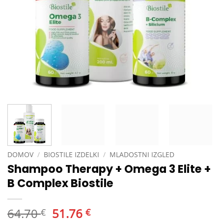
DOMOV
/
BIOSTILE IZDELKI
/
MLADOSTNI IZGLED
Shampoo Therapy + Omega 3 Elite +
B Complex Biostile
Izvirna
Trenutna
64.70
51.76
€
€