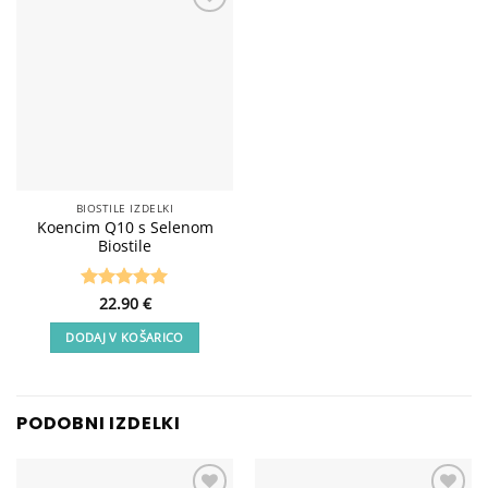
Add to
wishlist
BIOSTILE IZDELKI
Koencim Q10 s Selenom
Biostile
Ocenjeno
22.90
€
4.91
od 5
DODAJ V KOŠARICO
PODOBNI IZDELKI