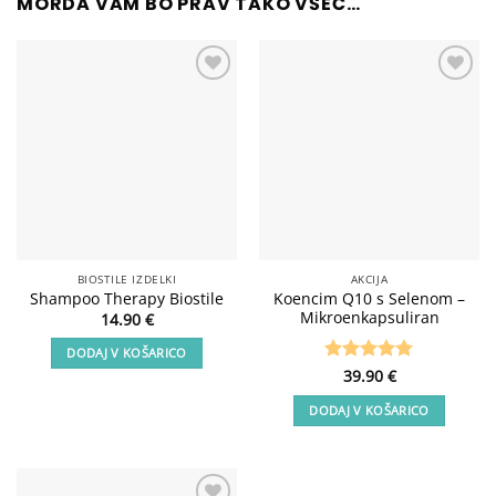
MORDA VAM BO PRAV TAKO VŠEČ…
Add to
Add to
wishlist
wishlist
BIOSTILE IZDELKI
AKCIJA
Koencim Q10 s Selenom –
Shampoo Therapy Biostile
Mikroenkapsuliran
14.90
€
DODAJ V KOŠARICO
Ocenjeno
39.90
€
5
od 5
DODAJ V KOŠARICO