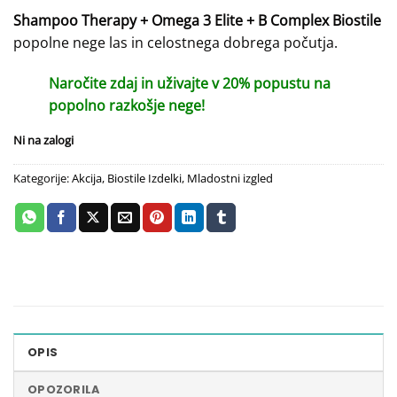
cena
cena
Shampoo Therapy + Omega 3 Elite + B Complex Biostile
je
je:
popolne nege las in celostnega dobrega počutja.
bila:
51.76 €.
64.70 €.
Naročite zdaj in uživajte v 20% popustu na
popolno razkošje nege!
Ni na zalogi
Kategorije:
Akcija
,
Biostile Izdelki
,
Mladostni izgled
OPIS
OPOZORILA