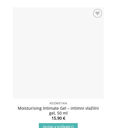
Add to
wishlist
KOZMETIKA
Moisturising Intimate Gel – intimni vlažilni
Lux Sho
gel, 50 ml
15.90
€
DODAJ V KOŠARICO