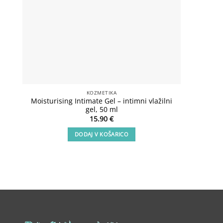
KOZMETIKA
Moisturising Intimate Gel – intimni vlažilni
Lux Sho
gel, 50 ml
15.90
€
DODAJ V KOŠARICO