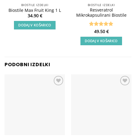
BIOSTILE IZDELKI
BIOSTILE IZDELKI
Resveratrol
Biostile Max Fruit King 1 L
Mikrokapsulirani Biostile
34.90
€
DODAJ V KOŠARICO
Ocenjeno
49.50
€
5
od 5
DODAJ V KOŠARICO
PODOBNI IZDELKI
Add to
Add to
wishlist
wishlist