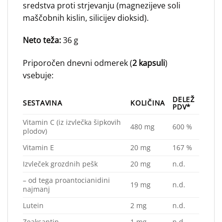
sredstva proti strjevanju (magnezijeve soli
maščobnih kislin, silicijev dioksid).
Neto teža:
36 g
Priporočen dnevni odmerek (
2 kapsuli
)
vsebuje:
DELEŽ
SESTAVINA
KOLIČINA
PDV*
Vitamin C (iz izvlečka šipkovih
480 mg
600 %
plodov)
Vitamin E
20 mg
167 %
Izvleček grozdnih pešk
20 mg
n.d.
– od tega proantocianidini
19 mg
n.d.
najmanj
Lutein
2 mg
n.d.
Zeaksantin
1 mg
n.d.