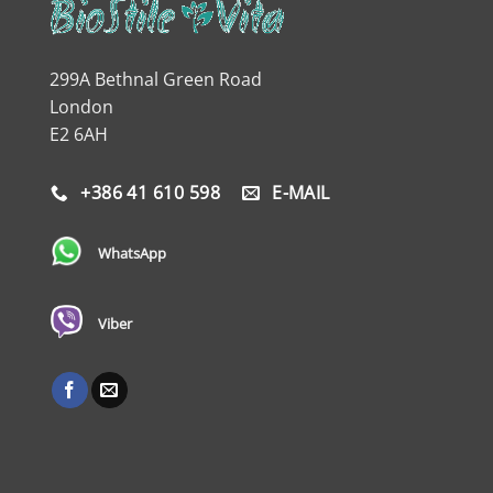
299A Bethnal Green Road
London
E2 6AH
+386 41 610 598
E-MAIL
WhatsApp
Viber