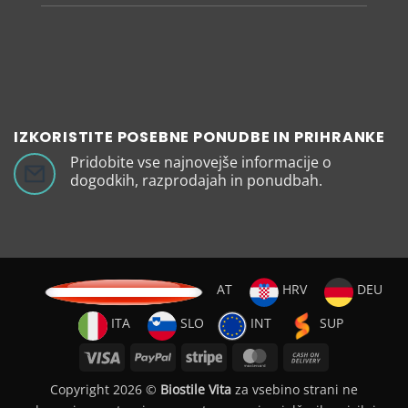
IZKORISTITE POSEBNE PONUDBE IN PRIHRANKE
Pridobite vse najnovejše informacije o
dogodkih, razprodajah in ponudbah.
AT
HRV
DEU
ITA
SLO
INT
SUP
Visa
PayPal
Stripe
MasterCard
Cash
On
Copyright 2026 ©
Biostile Vita
za vsebino strani ne
Delivery