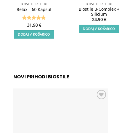
BIOSTILE IZDELKI
BIOSTILE IZDELKI
Biostile B-Complex +
Relax – 60 Kapsul
Silicium
24.90
€
Ocenjeno
31.90
€
5
DODAJ V KOŠARICO
od 5
DODAJ V KOŠARICO
NOVI PRIHODI BIOSTILE
Add to
wishlist