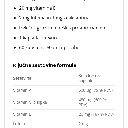
20 mg vitamina E
2 mg luteina in 1 mg zeaksantina
Izvleček grozdnih pešk s proantocianidini
1 kapsula dnevno
60 kapsul za 60 dni uporabe
Ključne sestavine formule
Količina na
Sestavina
kapsulo
Vitamin A
600 μg (75 % PDV)
480 mg (600 %
Vitamin C iz šipka
PDV)
Vitamin E
20 mg (167 % PDV)
Lutein
2 mg