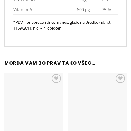
Vitamin A
600 μg
75 %
*PDV – priporočen dnevni vnos, glede na Uredbo (EU) št.
1169/2011; n.d. – ni določen
MORDA VAM BO PRAV TAKO VŠEČ…
Add to
Add to
wishlist
wishlist