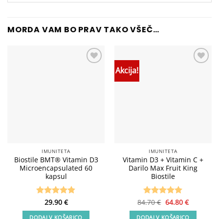
MORDA VAM BO PRAV TAKO VŠEČ…
Akcija!
Add to
Add to
wishlist
wishlist
IMUNITETA
IMUNITETA
Biostile BMT® Vitamin D3
Vitamin D3 + Vitamin C +
Microencapsulated 60
Darilo Max Fruit King
kapsul
Biostile
Izvirna
Trenutna
Ocenjeno
29.90
€
84.70
Ocenjeno
€
64.80
5
€
cena
cena
4.83
od 5
od 5
je
je:
DODAJ V KOŠARICO
DODAJ V KOŠARICO