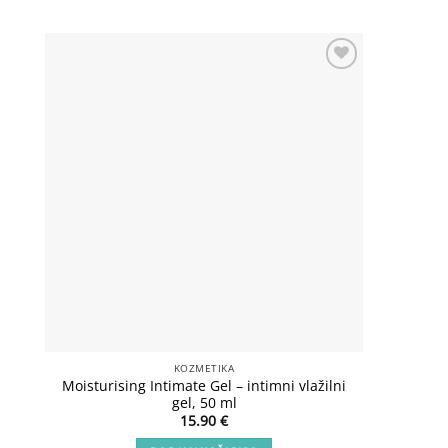
Add to
wishlist
KOZMETIKA
Moisturising Intimate Gel – intimni vlažilni
Lux Sho
gel, 50 ml
15.90
€