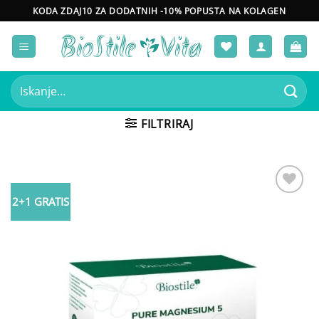
Skoči
KODA ZDAJ10 ZA DODATNIH -10% POPUSTA NA KOLAGEN
na
vsebino
Išči:
FILTRIRAJ
2+1 GRATIS
Add to
wishlist