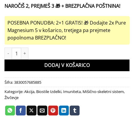
NAROČIŠ 2, PREJMEŠ 3 🎁 + BREZPLAČNA POŠTNINA!
POSEBNA PONUDBA: 2+1 GRATIS! 🎁 Dodajte 2x Pure
Magnesium 5 v košarico, tretjega pa prejmete
popolnoma BREZPLAČNO!
Pure Magnesium 5, 30 vrečk količina
DODAJ V KOŠARICO
Šifra:
3830057685885
Kategorije:
Akcija
,
Biostile Izdelki
,
Imuniteta
,
Mišično-skeletni sistem
,
Živčevje