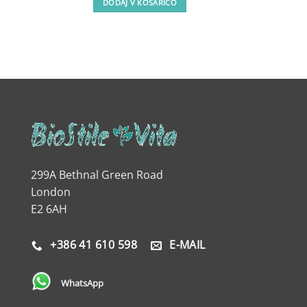
DODAJ V KOŠARICO
299A Bethnal Green Road
London
E2 6AH
+386 41 610 598
E-MAIL
WhatsApp