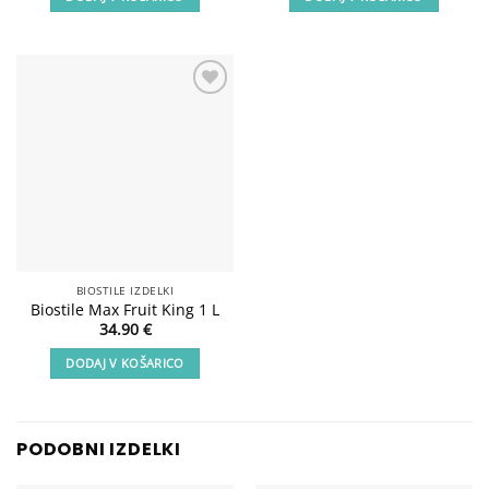
bila:
64.80 €.
84.70 €.
Add to
wishlist
BIOSTILE IZDELKI
Biostile Max Fruit King 1 L
34.90
€
DODAJ V KOŠARICO
PODOBNI IZDELKI