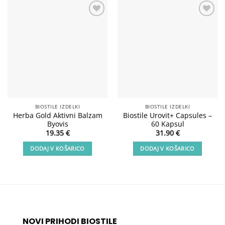
Add to
Add to
wishlist
wishlist
BIOSTILE IZDELKI
BIOSTILE IZDELKI
Herba Gold Aktivni Balzam
Biostile Urovit+ Capsules –
Byovis
60 Kapsul
19.35
€
31.90
€
DODAJ V KOŠARICO
DODAJ V KOŠARICO
NOVI PRIHODI BIOSTILE