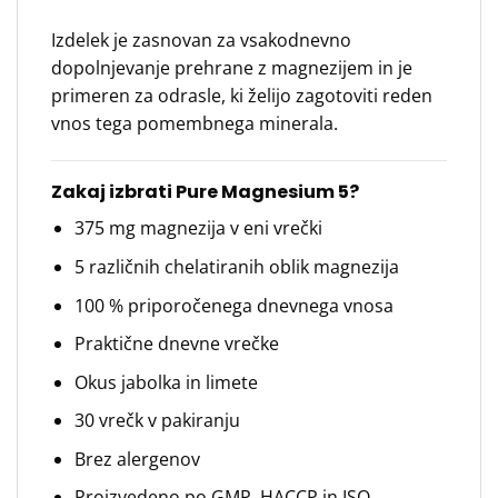
Izdelek je zasnovan za vsakodnevno
dopolnjevanje prehrane z magnezijem in je
primeren za odrasle, ki želijo zagotoviti reden
vnos tega pomembnega minerala.
Zakaj izbrati Pure Magnesium 5?
375 mg magnezija v eni vrečki
5 različnih chelatiranih oblik magnezija
100 % priporočenega dnevnega vnosa
Praktične dnevne vrečke
Okus jabolka in limete
30 vrečk v pakiranju
Brez alergenov
Proizvedeno po GMP, HACCP in ISO