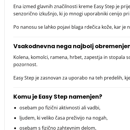
Ena izmed glavnih značilnosti kreme Easy Step je prij
senzorično izkušnjo, ki jo mnogi uporabniki cenijo p
Po nanosu se lahko pojavi blaga rdečica kože, kar je 
Vsakodnevna nega najbolj obremenjen
Kolena, komolci, ramena, hrbet, zapestja in stopala 
pozornost.
Easy Step je zasnovan za uporabo na teh predelih, k
Komu je Easy Step namenjen?
osebam po fizični aktivnosti ali vadbi,
ljudem, ki veliko časa preživijo na nogah,
osebam s fizično zahtevnim delom,