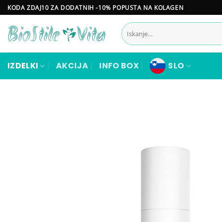
Skoči
KODA ZDAJ10 ZA DODATNIH -10% POPUSTA NA KOLAGEN
na
Išči:
vsebino
IZDELKI
AKCIJA
INFO BOX
SLO