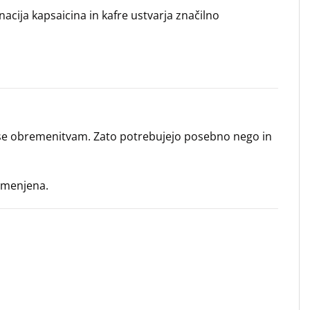
acija kapsaicina in kafre ustvarja značilno
im se obremenitvam. Zato potrebujejo posebno nego in
remenjena.