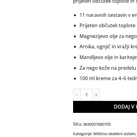
prijeten občutek toplote in
11 naravnih sestavin v en
Prijeten občutek toplot
Magnezijevo olje za nego
Arnika, ognjič in vražji k
Mandljevo olje in karitej
Za nego kože na predelu 
100 ml kreme za 4–6 te
Easy step Krema količina
DODAJ V 
Šifra:
3830057680705
Kategorije:
Mišično-skeletni sistem