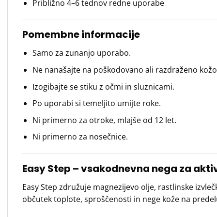
Približno 4–6 tednov redne uporabe
Pomembne informacije
Samo za zunanjo uporabo.
Ne nanašajte na poškodovano ali razdraženo kožo
Izogibajte se stiku z očmi in sluznicami.
Po uporabi si temeljito umijte roke.
Ni primerno za otroke, mlajše od 12 let.
Ni primerno za nosečnice.
Easy Step – vsakodnevna nega za aktiv
Easy Step združuje magnezijevo olje, rastlinske izvle
občutek toplote, sproščenosti in nege kože na predelu