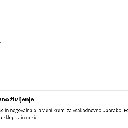
.
no življenje
čke in negovalna olja v eni kremi za vsakodnevno uporabo. F
 sklepov in mišic.