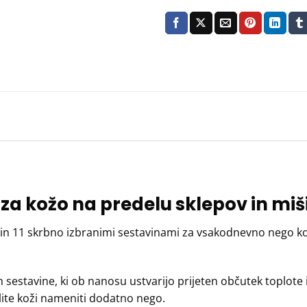
a kožo na predelu sklepov in miš
in 11 skrbno izbranimi sestavinami za vsakodnevno nego ko
in sestavine, ki ob nanosu ustvarijo prijeten občutek toplo
elite koži nameniti dodatno nego.