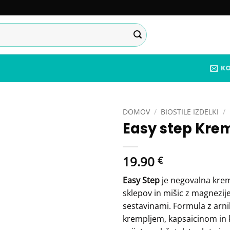
K
DOMOV
/
BIOSTILE IZDELKI
/
Easy step Kre
Add to
wishlist
19.90
€
Easy Step
je negovalna krem
sklepov in mišic z magnezij
sestavinami. Formula z arni
krempljem, kapsaicinom in 