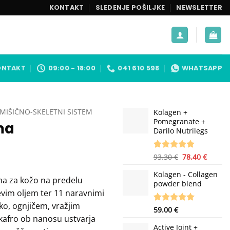
KONTAKT
SLEDENJE POŠILJKE
NEWSLETTER
ONTAKT
09:00 - 18:00
041 610 598
WHATSAPP
MIŠIČNO-SKELETNI SISTEM
Kolagen +
Pomegranate +
ma
Darilo Nutrilegs
Izvirna
Trenu
Ocenjeno z
3
93.30
€
78.40
€
5.00
od 5
cena
cena
na podlagi
Kolagen - Collagen
je
je:
a za kožo na predelu
ocene
powder blend
bila:
78.40 €
strank
evim oljem ter 11 naravnimi
93.30 €.
ko, ognjičem, vražjim
Ocenjeno z
19
59.00
€
kafro ob nanosu ustvarja
5.00
od 5
na podlagi
Active Joint +