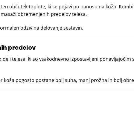
eten občutek toplote, ki se pojavi po nanosu na kožo. Kombin
ri masaži obremenjenih predelov telesa.
normalen odziv na delovanje sestavin.
ih predelov
so deli telesa, ki so vsakodnevno izpostavljeni ponavljajoč
jer koža pogosto postane bolj suha, manj prožna in bolj ob