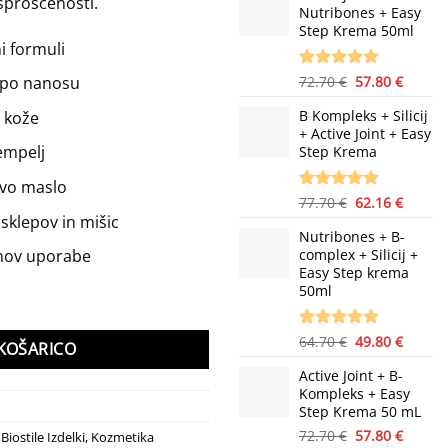
 sproščenosti.
ocene
Nutribones + Easy
strank
Step Krema 50ml
i formuli
Izvirna
Trenu
Ocenjeno z
1
72.70
€
57.80
€
e po nanosu
5.00
od 5
cena
cena
na podlagi
B Kompleks + Silicij
 kože
je
je:
ocene
+ Active Joint + Easy
bila:
57.80 €
stranke
rempelj
Step Krema
72.70 €.
evo maslo
Izvirna
Trenu
Ocenjeno z
1
77.70
€
62.16
€
5.00
od 5
sklepov in mišic
cena
cena
na podlagi
Nutribones + B-
je
je:
ocene
complex + Silicij +
dnov uporabe
bila:
62.16 €
stranke
Easy Step krema
77.70 €.
50ml
Izvirna
Trenu
Ocenjeno z
2
64.70
€
49.80
€
KOŠARICO
5.00
od 5
cena
cena
na podlagi
Active Joint + B-
je
je:
ocene
Kompleks + Easy
bila:
49.80 €
strank
Step Krema 50 mL
64.70 €.
Izvirna
Trenu
72.70
€
57.80
€
,
Biostile Izdelki
,
Kozmetika