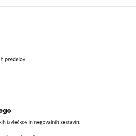
ih predelov
nego
ih izvlečkov in negovalnih sestavin.