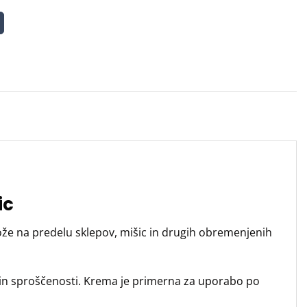
cena
cena
je
je:
bila:
57.80 €
72.70 €.
ic
že na predelu sklepov, mišic in drugih obremenjenih
te in sproščenosti. Krema je primerna za uporabo po