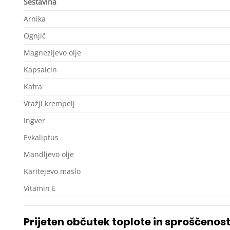
Sestavina
Arnika
Ognjič
Magnezijevo olje
Kapsaicin
Kafra
Vražji krempelj
Ingver
Evkaliptus
Mandljevo olje
Karitejevo maslo
Vitamin E
Prijeten občutek toplote in sproščenost