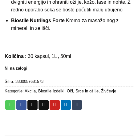
dvigniti energijo in ohraniti ožilje, kožo, lase in nohte. Z
redno uporabo soka se boste počutili manj utrujeno
Biostile Nutrilegs Forte
Krema za masažo nog z
minerali in zelišči.
Količina :
30 kapsul, 1L , 50ml
Ni na zalogi
Šifra:
3830057681573
Kategorije:
Akcija
,
Biostile Izdelki
,
Oči
,
Srce in ožilje
,
Živčevje