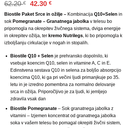
Izvirna
Trenutna
62.20
42.30
€
€
5
od 5 na
podlagi
cena
cena
ocene
Biostile Paket Srce in ožilje –
Kombinacija
Q10+Selen
in
je
je:
stranke
sok
Pomegranate – Granatnega jabolka
v telesu bo
bila:
42.30 €.
pripomogla na okrepitev živčnega sistema, dviga energije
62.20 €.
in okrepitev ožilja, ter
kremo Nutrilegs
, ki bo pripomogla k
izboljšanju cirkulacije v nogah in stopalih.
Biostile Q10 + Selen
je prehransko dopolnilo, ki
vsebuje koencim Q10, selen in vitamine A, C in E.
Edinstvena sestava Q10 in selena za boljšo absorpcijo
koencima Q10, ki ga pri večini ljudi primanjkuje po 35.
letu in je izredno pomembna za normalno delovanje
srca in ožilja. Priporočljivo je za ljudi, ki jemljejo
zdravila vsak dan
Biostile Pomegranate
– Sok granatnega jabolka z
vitamini – Izjemen koncentrat od granatnega jabolka
soka v vašem telesu bo pomagal okrepiti živčni sistem,