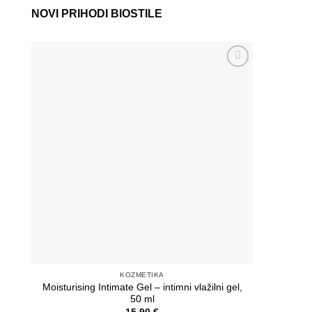
NOVI PRIHODI BIOSTILE
Add to
wishlist
KOZMETIKA
Moisturising Intimate Gel – intimni vlažilni gel,
Lux Sho
50 ml