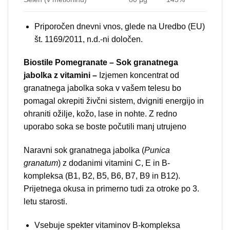
Priporočen dnevni vnos, glede na Uredbo (EU)
št. 1169/2011, n.d.-ni določen.
Biostile Pomegranate – Sok granatnega
jabolka z vitamini –
Izjemen koncentrat od
granatnega jabolka soka v vašem telesu bo
pomagal okrepiti živčni sistem, dvigniti energijo in
ohraniti ožilje, kožo, lase in nohte. Z redno
uporabo soka se boste počutili manj utrujeno
Naravni sok granatnega jabolka (
Punica
granatum
) z dodanimi vitamini C, E in B-
kompleksa (B1, B2, B5, B6, B7, B9 in B12).
Prijetnega okusa in primerno tudi za otroke po 3.
letu starosti.
Vsebuje spekter vitaminov B-kompleksa