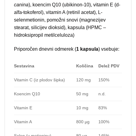
canina
), koencim Q10 (ubikinon-10), vitamin E (d-
alfa-tokoferol), vitamin A (retinil acetat), L-
selenmetionin, pomožni snovi (magnezijev
stearat, silicijev dioksid), kapsula (HPMC –
hidroksipropil metilceluloza)
Priporočen dnevni odmerek (
1 kapsula
) vsebuje:
Sestavina
Količina
Delež PDV
Vitamin C (iz plodov šipka)
120 mg
150%
Koencim Q10
50 mg
n.d.
Vitamin E
10 mg
83%
Vitamin A
800 μg
100%
Selen (v metioninu)
80 μg
145%