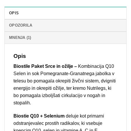
OPIS
OPOZORILA
MNENJA (1)
Opis
Biostile Paket Srce in ožilje –
Kombinacija Q10
Selen in sok Pomegranate-Granatnega jabolka v
telesu bo pomagala okrepiti živčni sistem, dvigniti
energijo in okrepiti ožilje, ter kremo Nutrilegs, ki
bo pomagala izboljšati cirkulacijo v nogah in
stopalih.
Biostie Q10 + Selenium
deluje kot primarni
odstranjevalec prostih radikalov, ki vsebuje
koencim Q10, selen in vitamine A, C in E.