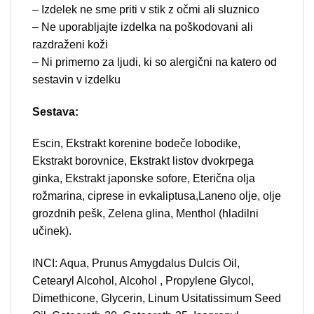
– Izdelek ne sme priti v stik z očmi ali sluznico
– Ne uporabljajte izdelka na poškodovani ali
razdraženi koži
– Ni primerno za ljudi, ki so alergični na katero od
sestavin v izdelku
Sestava:
Escin, Ekstrakt korenine bodeče lobodike,
Ekstrakt borovnice, Ekstrakt listov dvokrpega
ginka, Ekstrakt japonske sofore, Eterična olja
rožmarina, ciprese in evkaliptusa,Laneno olje, olje
grozdnih pešk, Zelena glina, Menthol (hladilni
učinek).
INCI: Aqua, Prunus Amygdalus Dulcis Oil,
Cetearyl Alcohol, Alcohol , Propylene Glycol,
Dimethicone, Glycerin, Linum Usitatissimum Seed