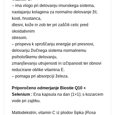
– ima vlogo pri delovanju imunskega sistema,
nastajanju kolagena za normalno delovanje žil,
kosti, hrustanca,
dlesni, kože in zob ter pri zaščiti celic pred
oksidativnim
stresom.
– prispeva k sproščanju energije pri presnovi,
delovanju živčnega sistema normalnemu
psihološkemu delovanju,
zmanjševanju utrujenosti in izčrpanosti ter obnovi
reducirane oblike vitamina E.
– pomaga pri absorpciji železa.
Priporočeno odmerjanje Biostie Q10 +
Selenium :
Ena kapsula na dan (1×1); s kozarcem
vode pri zajtrku.
Maltodekstrin, vitamin C iz plodov šipka (
Rosa