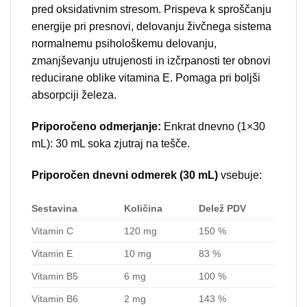
pred oksidativnim stresom. Prispeva k sproščanju
energije pri presnovi, delovanju živčnega sistema
normalnemu psihološkemu delovanju,
zmanjševanju utrujenosti in izčrpanosti ter obnovi
reducirane oblike vitamina E. Pomaga pri boljši
absorpciji železa.
Priporočeno odmerjanje:
Enkrat dnevno (1×30
mL): 30 mL soka zjutraj na tešče.
Priporočen dnevni odmerek (30 mL)
vsebuje:
Sestavina
Količina
Delež PDV
Vitamin C
120 mg
150 %
Vitamin E
10 mg
83 %
Vitamin B5
6 mg
100 %
Vitamin B6
2 mg
143 %