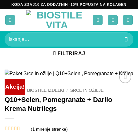
Skoči
KODA ZDAJ10 ZA DODATNIH -10% POPUSTA NA KOLAGEN
na
vsebino
Išči:
FILTRIRAJ
Akcija!
Add to
DOMOV
/
BIOSTILE IZDELKI
/
SRCE IN OŽILJE
wishlist
Q10+Selen, Pomegranate + Darilo
Krema Nutrilegs
(
1
mnenje stranke)
Ocenjeno z
1