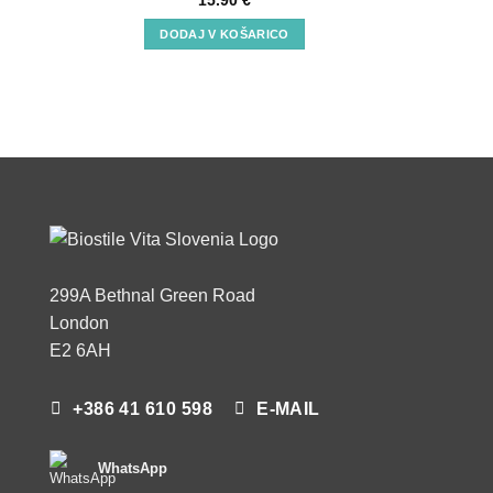
15.90
€
DODAJ V KOŠARICO
299A Bethnal Green Road
London
E2 6AH
+386 41 610 598
E-MAIL
WhatsApp