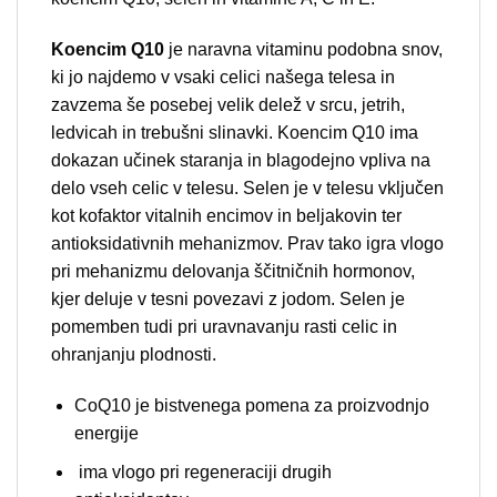
Koencim Q10
je naravna vitaminu podobna snov,
ki jo najdemo v vsaki celici našega telesa in
zavzema še posebej velik delež v srcu, jetrih,
ledvicah in trebušni slinavki. Koencim Q10 ima
dokazan učinek staranja in blagodejno vpliva na
delo vseh celic v telesu. Selen je v telesu vključen
kot kofaktor vitalnih encimov in beljakovin ter
antioksidativnih mehanizmov. Prav tako igra vlogo
pri mehanizmu delovanja ščitničnih hormonov,
kjer deluje v tesni povezavi z jodom. Selen je
pomemben tudi pri uravnavanju rasti celic in
ohranjanju plodnosti.
CoQ10 je bistvenega pomena za proizvodnjo
energije
ima vlogo pri regeneraciji drugih