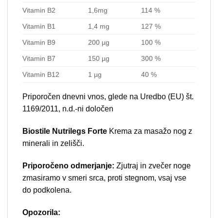
Vitamin B2
1,6mg
114 %
Vitamin B1
1,4 mg
127 %
Vitamin B9
200 µg
100 %
Vitamin B7
150 µg
300 %
Vitamin B12
1 µg
40 %
Priporočen dnevni vnos, glede na Uredbo (EU) št.
1169/2011, n.d.-ni določen
Biostile Nutrilegs Forte
Krema za masažo nog z
minerali in zelišči.
Priporočeno odmerjanje:
Zjutraj in zvečer noge
zmasiramo v smeri srca, proti stegnom, vsaj vse
do podkolena.
Opozorila: