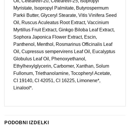
Oil, Ceteareth-20, Ceteareth-25, Isopropyl
Myristate, Isopropyl Palmitate, Butyrospermum
Parkii Butter, Glyceryl Stearate, Vitis Vinifera Seed
Oil, Ruscus Aculeatus Root Extract, Vaccinium
Myrtillus Fruit Extract, Ginkgo Biloba Leaf Extract,
Sophora Japonica Flower Extract, Escin,
Panthenol, Menthol, Rosmarinus Officinalis Leaf
Oil, Cupressus sempervirens Leaf Oil, Eucalyptus
Globulus Leaf Oil, Phenoxyethanol,
Ethylhexylglycerin, Carbomer, Xanthan, Solum
Fullonum, Triethanolamine, Tocopheryl Acetate,
CI 19140, CI 42051, CI 16225, Limonene*,
Linalool*.
PODOBNI IZDELKI