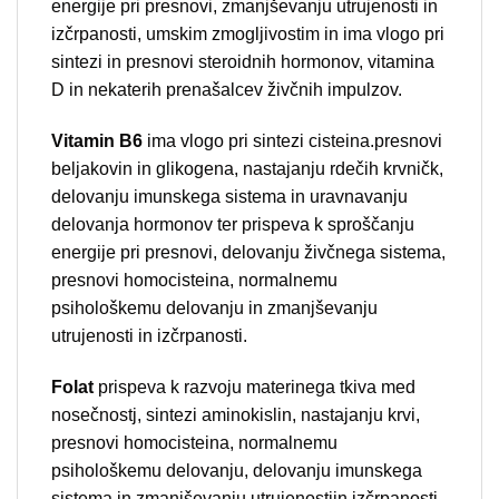
energije pri presnovi, zmanjševanju utrujenosti in
izčrpanosti, umskim zmogljivostim in ima vlogo pri
sintezi in presnovi steroidnih hormonov, vitamina
D in nekaterih prenašalcev živčnih impulzov.
Vitamin B6
ima vlogo pri sintezi cisteina.presnovi
beljakovin in glikogena, nastajanju rdečih krvničk,
delovanju imunskega sistema in uravnavanju
delovanja hormonov ter prispeva k sproščanju
energije pri presnovi, delovanju živčnega sistema,
presnovi homocisteina, normalnemu
psihološkemu delovanju in zmanjševanju
utrujenosti in izčrpanosti.
Folat
prispeva k razvoju materinega tkiva med
nosečnostj, sintezi aminokislin, nastajanju krvi,
presnovi homocisteina, normalnemu
psihološkemu delovanju, delovanju imunskega
sistema in zmanjševanju utrujenostiin izčrpanosti.