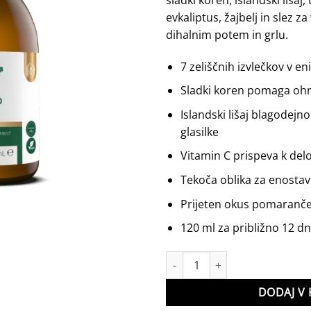
evkaliptus, žajbelj in slez
dihalnim potem in grlu.
7 zeliščnih izvlečkov v en
Sladki koren pomaga ohra
Islandski lišaj blagodejno 
glasilke
Vitamin C prispeva k de
Tekoča oblika za enosta
Prijeten okus pomaranč
120 ml za približno 12 d
Pulmed sirup Biostile količina
DODAJ V 