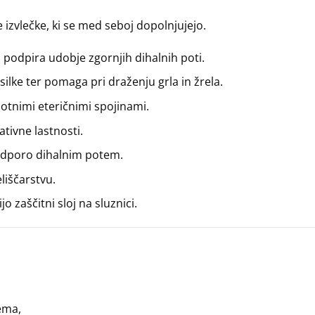
izvlečke, ki se med seboj dopolnjujejo.
 podpira udobje zgornjih dihalnih poti.
silke ter pomaga pri draženju grla in žrela.
otnimi eteričnimi spojinami.
tivne lastnosti.
podporo dihalnim potem.
liščarstvu.
o zaščitni sloj na sluznici.
ema,