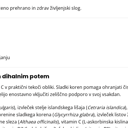
no prehrano in zdrav življenjski slog.
janju
n dihalnim potem
 v praktični tekoči obliki. Sladki koren pomaga ohranjati čist
 želijo enostavno vključiti zeliščno podporo v svoj vsakdan.
lgaris
), izvleček stelje islandskega lišaja (
Cetraria islandica
)
korenine sladkega korena (
Glycyrrhiza glabra
), izvleček listov 
ne sleza (
Althaea officinalis
), vitamin C (L-askorbinska kislin