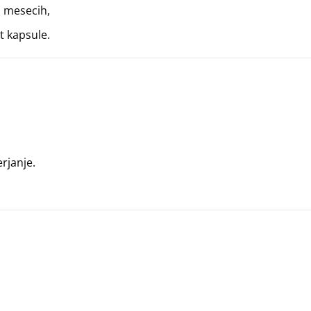
h mesecih,
t kapsule.
rjanje.