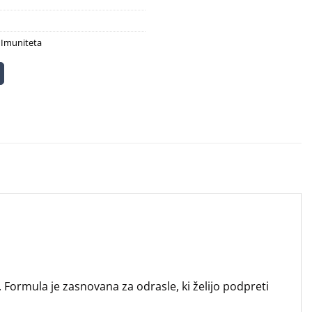
na podlagi
je
je:
ocene
bila:
59.80 €
strank
71.70 €.
,
Imuniteta
. Formula je zasnovana za odrasle, ki želijo podpreti