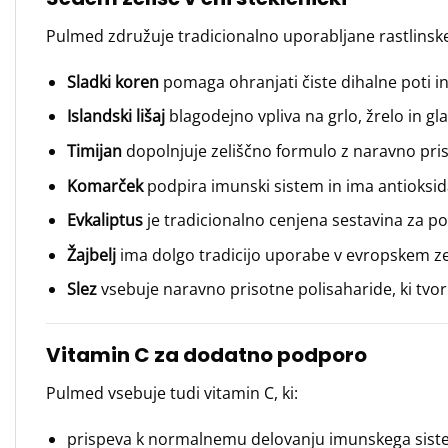
Pulmed združuje tradicionalno uporabljane rastlinske 
Sladki koren
pomaga ohranjati čiste dihalne poti in
Islandski lišaj
blagodejno vpliva na grlo, žrelo in gla
Timijan
dopolnjuje zeliščno formulo z naravno pris
Komarček
podpira imunski sistem in ima antioksida
Evkaliptus
je tradicionalno cenjena sestavina za 
Žajbelj
ima dolgo tradicijo uporabe v evropskem ze
Slez
vsebuje naravno prisotne polisaharide, ki tvorij
Vitamin C za dodatno podporo
Pulmed vsebuje tudi vitamin C, ki:
prispeva k normalnemu delovanju imunskega sist