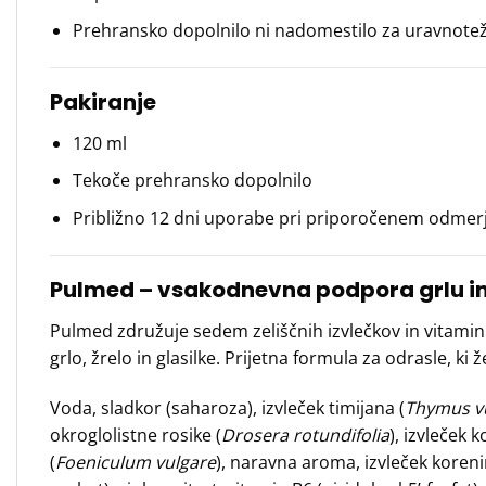
Prehransko dopolnilo ni nadomestilo za uravnoteže
Pakiranje
120 ml
Tekoče prehransko dopolnilo
Približno 12 dni uporabe pri priporočenem odmer
Pulmed – vsakodnevna podpora grlu i
Pulmed združuje sedem zeliščnih izvlečkov in vitamin C
grlo, žrelo in glasilke. Prijetna formula za odrasle, ki
Voda, sladkor (saharoza), izvleček timijana (
Thymus vu
okroglolistne rosike (
Drosera rotundifolia
), izvleček 
(
Foeniculum vulgare
), naravna aroma, izvleček koreni