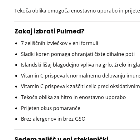
Tekoča oblika omogoča enostavno uporabo in prijete
Zakaj izbrati Pulmed?
7 zeliščnih izvlečkov v eni formuli
Sladki koren pomaga ohranjati čiste dihalne poti
Islandski lišaj blagodejno vpliva na grlo, žrelo in gla
Vitamin C prispeva k normalnemu delovanju imun
Vitamin C prispeva k zaščiti celic pred oksidativni
Tekoča oblika za hitro in enostavno uporabo
Prijeten okus pomaranče
Brez alergenov in brez GSO
Sedem zelišč v eni steklenički