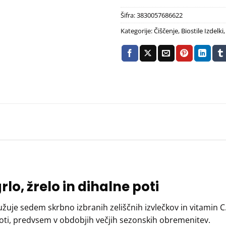
Šifra:
3830057686622
Kategorije:
Čiščenje
,
Biostile Izdelki
o, žrelo in dihalne poti
ružuje sedem skrbno izbranih zeliščnih izvlečkov in vitamin C
 poti, predvsem v obdobjih večjih sezonskih obremenitev.