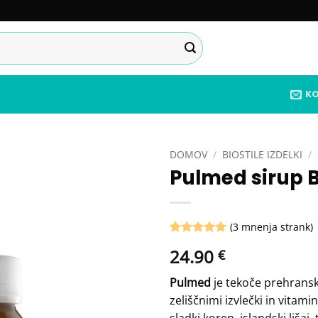
K
DOMOV
/
BIOSTILE IZDELKI
/
Pulmed sirup B
Add to
wishlist
(
3
mnenja strank)
Ocenjeno z
3
24.90
€
5
od 5 na
podlagi
ocene
Pulmed
je tekoče prehrans
strank
zeliščnimi izvlečki in vita
sladki koren, islandski lišaj