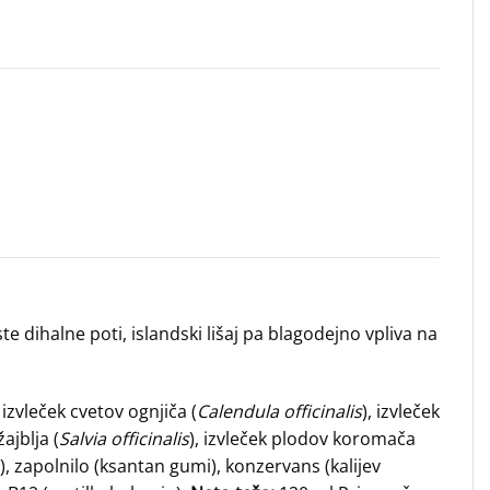
e dihalne poti, islandski lišaj pa blagodejno vpliva na
, izvleček cvetov ognjiča (
Calendula officinalis
), izvleček
žajblja (
Salvia officinalis
), izvleček plodov koromača
a), zapolnilo (ksantan gumi), konzervans (kalijev