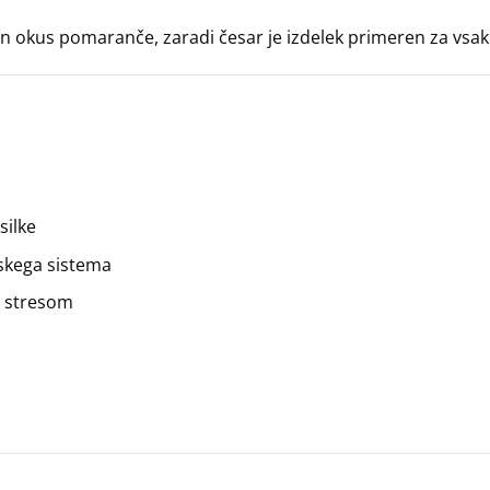
n okus pomaranče, zaradi česar je izdelek primeren za vsa
silke
skega sistema
m stresom