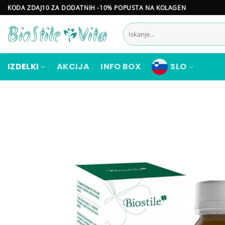
Skoči
KODA ZDAJ10 ZA DODATNIH -10% POPUSTA NA KOLAGEN
na
Išči:
vsebino
IZDELKI
AKCIJA
INFO BOX
SLO