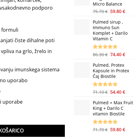
strank
Micro Balance
76.50 €.
 za vsakodnevno podporo
Izvirna
Trenu
75.70
€
59.80
€
cena
cena
Pulmed sirup ,
je
je:
Immuno Sun
bila:
59.80 €
i formuli
Komplet + Darilo
75.70 €.
Vitamin C
njati čiste dihalne poti
vpliva na grlo, žrelo in
Izvirna
Trenu
Ocenjeno z
3
86.30
€
74.40
€
5.00
od 5
cena
cena
na podlagi
Pulmed, Protex
je
je:
lovanju imunskega sistema
ocene
Kapsule in Protex
bila:
74.40 €
strank
Čaj Biostile
86.30 €.
vno uporabo
e
Izvirna
Trenu
Ocenjeno z
1
71.10
€
54.40
€
5.00
od 5
cena
cena
ni uporabe
na podlagi
Pulmed + Max Fruit
je
je:
ocene
King + Darilo C
bila:
54.40 €
stranke
vitamin Biostile
71.10 €.
Izvirna
Trenu
Ocenjeno z
2
71.70
€
59.80
€
KOŠARICO
5.00
od 5
cena
cena