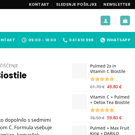
KONTAKT
SLEDENJE POŠILJKE
NEWSLETTER
ONTAKT
09:00 - 18:00
041 610 598
WHATSAPP
ČIŠČENJE
Pulmed 2x in
Vitamin C Biostile
iostile
Izvirna
Trenu
Ocenjeno z
1
61.70
€
49.80
€
5.00
od 5
cena
cena
na podlagi
Vitamin C + Pulmed
je
je:
ocene
+ Detox Tea Biostile
bila:
49.80 €
stranke
61.70 €.
Izvirna
Trenu
Ocenjeno z
2
76.50
€
59.80
€
ko dopolnilo s sedmimi
5.00
od 5
cena
cena
minom C. Formula vsebuje
na podlagi
Pulmed + Max Fruit
je
je:
ocene
King + DARILO
, timijan, komarček,
bila:
59.80 €