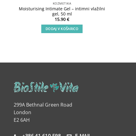
KOZMETIKA
Moisturising Intimate Gel – intimni vlažilni
Lux Sho
gel, 50 ml
15.90
€
DODAJ V KOŠARICO
299A Bethnal Green Road
London
E2 6AH