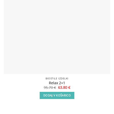
BIOSTILE IZDELKI
Relax 2+1
Izvirna
Trenutna
95.70
€
63.80
€
cena
cena
je
je:
DODAJ V KOŠARICO
bila:
63.80 €.
95.70 €.