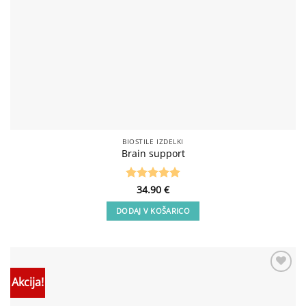
BIOSTILE IZDELKI
Brain support
Ocenjeno
34.90
€
5
od 5
DODAJ V KOŠARICO
Akcija!
Add to
wishlist