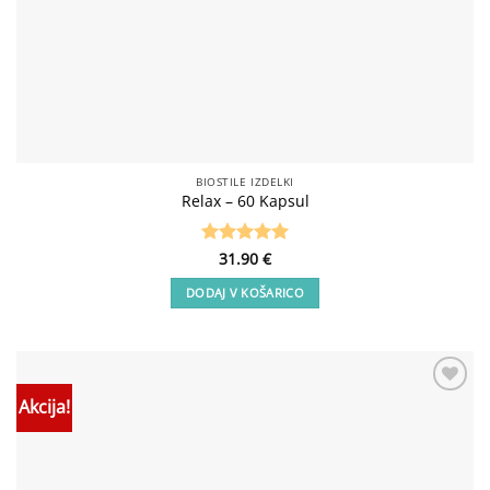
BIOSTILE IZDELKI
Relax – 60 Kapsul
Ocenjeno
31.90
€
5
od 5
DODAJ V KOŠARICO
Akcija!
Add to
wishlist