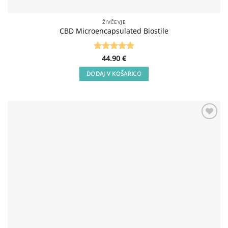
ŽIVČEVJE
CBD Microencapsulated Biostile
Ocenjeno
44.90
€
5
od 5
DODAJ V KOŠARICO
Add to
wishlist