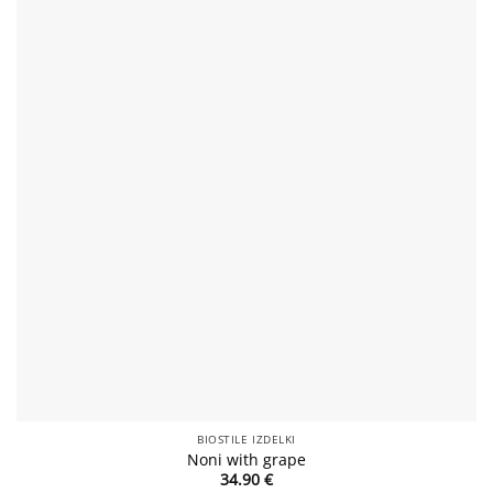
Add to
wishlist
BIOSTILE IZDELKI
Noni with grape
34.90
€