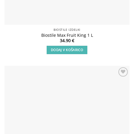
BIOSTILE IZDELKI
Biostile Max Fruit King 1 L
34.90
€
DODAJ V KOŠARICO
Add to
wishlist