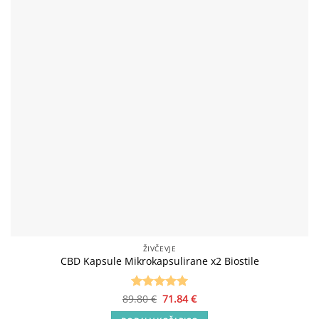
ŽIVČEVJE
CBD Kapsule Mikrokapsulirane x2 Biostile
Izvirna
Trenutna
89.80
Ocenjeno
€
71.84
5
€
cena
cena
od 5
je
je: