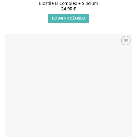
Biostile B-Complex + Silicium
24.90
€
DODAJ V KOŠARICO
Add to
wishlist