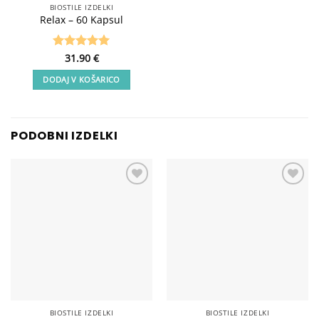
BIOSTILE IZDELKI
Relax – 60 Kapsul
Ocenjeno
31.90
€
5
od 5
DODAJ V KOŠARICO
PODOBNI IZDELKI
Add to
Add to
wishlist
wishlist
BIOSTILE IZDELKI
BIOSTILE IZDELKI