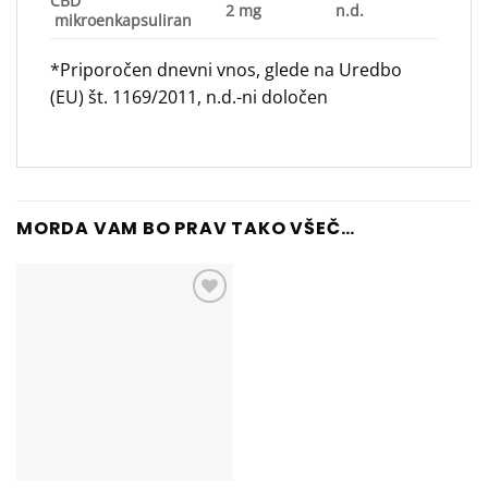
CBD
2 mg
n.d.
mikroenkapsuliran
*Priporočen dnevni vnos, glede na Uredbo
(EU) št. 1169/2011, n.d.-ni določen
MORDA VAM BO PRAV TAKO VŠEČ…
Add to
wishlist