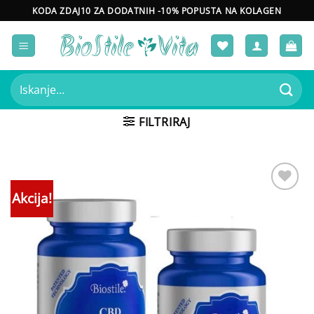
Skoči
KODA ZDAJ10 ZA DODATNIH -10% POPUSTA NA KOLAGEN
na
vsebino
Išči:
FILTRIRAJ
Akcija!
Add to
wishlist