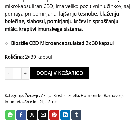
bila:
71.84 €.
mikrokapsuliran CBD, ima veliko pozitivnih učinkov, saj
89.80 €.
pomaga pri pomirjanu,
lajšanju tesnobe, blaženju
bolečine, slabosti, pomirjanju krčev in sproščanju
mišic, krepitvi imunskega sistema
.
Biostile CBD Microencapsulated 2x 30 kapsul
Količina:
2×30 kapsul
CBD Kapsule Mikrokapsulirane x2 Biostile količina
DODAJ V KOŠARICO
Kategorije:
Živčevje
,
Akcija
,
Biostile Izdelki
,
Hormonsko Ravnovesje
,
Imuniteta
,
Srce in ožilje
,
Stres