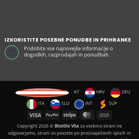
IZKORISTITE POSEBNE PONUDBE IN PRIHRANKE
Pridobite vse najnovejše informacije o
dogodkih, razprodajah in ponudbah.
AT
HRV
DEU
ITA
SLO
INT
SUP
Visa
PayPal
Stripe
MasterCard
Cash
On
Copyright 2026 ©
Biostile Vita
za vsebino strani ne
Delivery
odgovarjamo, strani so povzete po proizvajalčevih opisih in