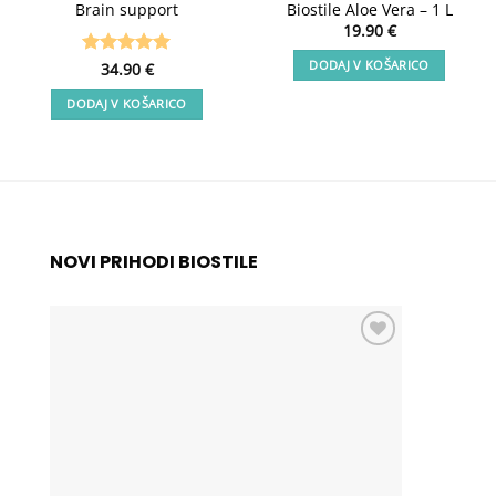
Brain support
Biostile Aloe Vera – 1 L
19.90
€
DODAJ V KOŠARICO
Ocenjeno
34.90
€
5
od 5
DODAJ V KOŠARICO
NOVI PRIHODI BIOSTILE
Add to
wishlist