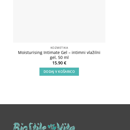
KOZMETIKA
Moisturising Intimate Gel – intimni vlažilni
Lux Sho
gel, 50 ml
15.90
€
DODAJ V KOŠARICO