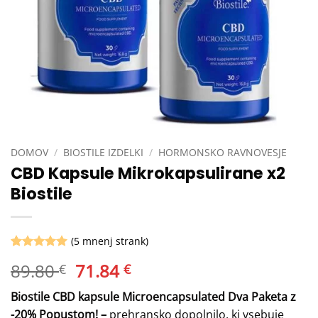
DOMOV
/
BIOSTILE IZDELKI
/
HORMONSKO RAVNOVESJE
CBD Kapsule Mikrokapsulirane x2
Biostile
(
5
mnenj strank)
Ocenjeno z
5
Izvirna
Trenutna
89.80
71.84
€
€
5
od 5 na
podlagi
cena
cena
ocene
Biostile CBD kapsule Microencapsulated Dva Paketa z
je
je:
strank
-20% Popustom! –
prehransko dopolnilo, ki vsebuje