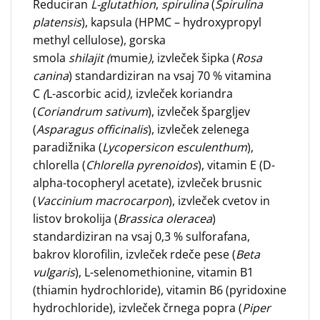
Reduciran
L-glutathion
,
spirulina
(
Spirulina
platensis
), kapsula (HPMC – hydroxypropyl
methyl cellulose), gorska
smola
shilajit
(
mumie
)
, izvleček šipka (
Rosa
canina
) standardiziran na vsaj 70 % vitamina
C
(
L-ascorbic acid
)
, izvleček koriandra
(
Coriandrum sativum
), izvleček špargljev
(
Asparagus officinalis
), izvleček zelenega
paradižnika (
Lycopersicon esculenthum
),
chlorella (
Chlorella pyrenoidos
), vitamin E (D-
alpha-tocopheryl acetate), izvleček brusnic
(
Vaccinium macrocarpon
), izvleček cvetov in
listov brokolija (
Brassica oleracea
)
standardiziran na vsaj 0,3 % sulforafana,
bakrov klorofilin, izvleček rdeče pese (
Beta
vulgaris
), L-selenomethionine, vitamin B1
(thiamin hydrochloride), vitamin B6 (pyridoxine
hydrochloride), izvleček črnega popra (
Piper