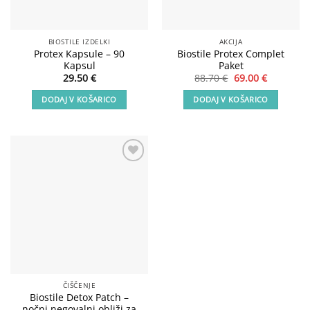
BIOSTILE IZDELKI
AKCIJA
Protex Kapsule – 90
Biostile Protex Complet
Kapsul
Paket
Izvirna
Trenutna
29.50
€
88.70
€
69.00
€
cena
cena
je
je:
DODAJ V KOŠARICO
DODAJ V KOŠARICO
bila:
69.00 €.
88.70 €.
Add to
wishlist
ČIŠČENJE
Biostile Detox Patch –
nočni negovalni obliži za