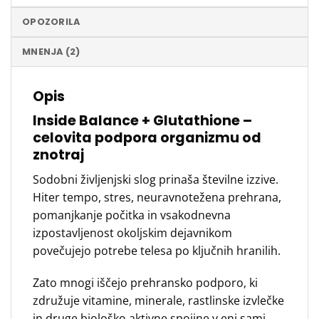
OPOZORILA
MNENJA (2)
Opis
Inside Balance + Glutathione –
celovita podpora organizmu od
znotraj
Sodobni življenjski slog prinaša številne izzive.
Hiter tempo, stres, neuravnotežena prehrana,
pomanjkanje počitka in vsakodnevna
izpostavljenost okoljskim dejavnikom
povečujejo potrebe telesa po ključnih hranilih.
Zato mnogi iščejo prehransko podporo, ki
združuje vitamine, minerale, rastlinske izvlečke
in druge biološko aktivne spojine v eni sami