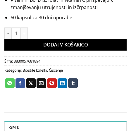
Vitamini B6, B12, folat in vitamin C prispevajo k
zmanjševanju utrujenosti in izčrpanosti
60 kapsul za 30 dni uporabe
Inside Balance z glutationom Biostile količina
DODAJ V KOŠARICO
Šifra:
3830057681894
Kategoriji:
Biostile Izdelki
,
Čiščenje
OPIS