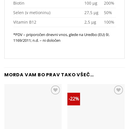
Biotin
100 μg
200%
Selen (v metioninu)
27,5 μg
50%
Vitamin B12
2,5 μg
100%
*PDV – priporočen dnevni vnos, glede na Uredbo (EU) št.
1169/2011; n.d. – ni določen
MORDA VAM BO PRAV TAKO VŠEČ…
-22%
Add to
Add to
wishlist
wishlist