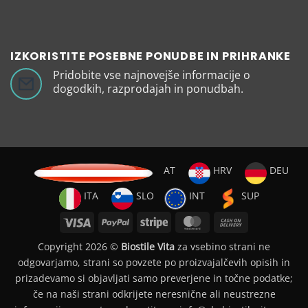
IZKORISTITE POSEBNE PONUDBE IN PRIHRANKE
Pridobite vse najnovejše informacije o
dogodkih, razprodajah in ponudbah.
AT
HRV
DEU
ITA
SLO
INT
SUP
Visa
PayPal
Stripe
MasterCard
Cash
On
Copyright 2026 ©
Biostile Vita
za vsebino strani ne
Delivery
odgovarjamo, strani so povzete po proizvajalčevih opisih in
prizadevamo si objavljati samo preverjene in točne podatke;
če na naši strani odkrijete neresnične ali neustrezne