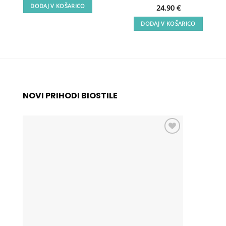
DODAJ V KOŠARICO
Ocenjeno
24.90
€
5
od 5
DODAJ V KOŠARICO
NOVI PRIHODI BIOSTILE
Add to
wishlist