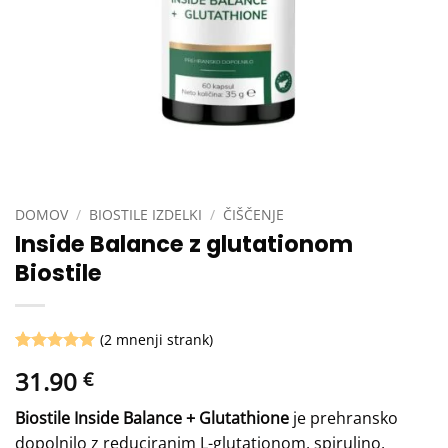
DOMOV
/
BIOSTILE IZDELKI
/
ČIŠČENJE
Inside Balance z glutationom
Biostile
(
2
mnenji strank)
Ocenjeno z
2
31.90
€
5
od 5 na
podlagi
ocene
Biostile Inside Balance + Glutathione
je prehransko
strank
dopolnilo z reduciranim L-glutationom, spirulino,