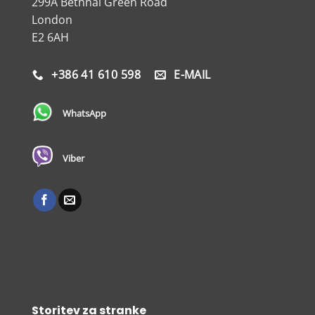
299A Bethnal Green Road
London
E2 6AH
+386 41 610 598
E-MAIL
WhatsApp
Viber
Storitev za stranke