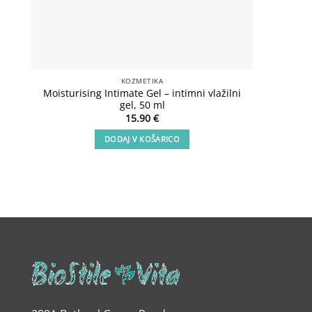
KOZMETIKA
Moisturising Intimate Gel – intimni vlažilni
Lux Sho
gel, 50 ml
15.90
€
DODAJ V KOŠARICO