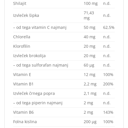
Shilajit
100 mg
n.d.
71,43
Izvleček šipka
n.d.
mg
– od tega vitamin C najmanj
50 mg
62,5%
Chlorella
40 mg
n.d.
Klorofilin
20 mg
n.d.
Izvleček brokolija
20 mg
n.d.
– od tega sulforafan najmanj
60 μg
n.d.
Vitamin E
12 mg
100%
Vitamin B1
2,2 mg
200%
Izvleček črnega popra
2,1 mg
n.d.
– od tega piperin najmanj
2 mg
n.d.
Vitamin B6
2 mg
143%
Folna kislina
200 μg
100%