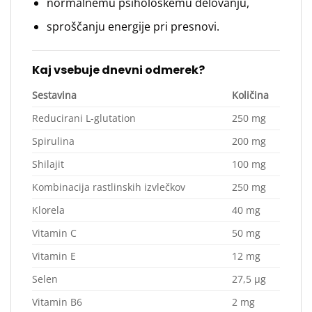
normalnemu psihološkemu delovanju,
sproščanju energije pri presnovi.
Kaj vsebuje dnevni odmerek?
Sestavina
Količina
Reducirani L-glutation
250 mg
Spirulina
200 mg
Shilajit
100 mg
Kombinacija rastlinskih izvlečkov
250 mg
Klorela
40 mg
Vitamin C
50 mg
Vitamin E
12 mg
Selen
27,5 μg
Vitamin B6
2 mg