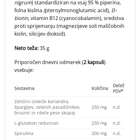
nigrum
) standardiziran na vsaj 95 % piperina,
folna kislina
(
pteroylmonoglutamic acid),
D-
biotin
, vitamin B12 (cyanocobalamin), sredstva
proti sprijemanju (magnezijeve soli maščobnih
kislin, silicijev dioksid).
Neto teža:
35 g
Priporočen dnevni odmerek (
2 kapsuli
)
vsebuje:
Delež
Sestavina
Količina
PDV*
Zeliščni izvlečki koriandra,
špargljev, zelenih paradižnikov,
250 mg
n.d.
brusnic in rdeče pese skupaj
L-glutation reduciran
250 mg
n.d.
Spirulina
200 mg
n.d.