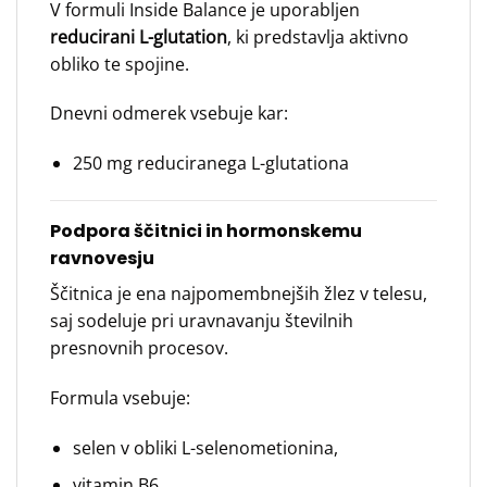
V formuli Inside Balance je uporabljen
reducirani L-glutation
, ki predstavlja aktivno
obliko te spojine.
Dnevni odmerek vsebuje kar:
250 mg reduciranega L-glutationa
Podpora ščitnici in hormonskemu
ravnovesju
Ščitnica je ena najpomembnejših žlez v telesu,
saj sodeluje pri uravnavanju številnih
presnovnih procesov.
Formula vsebuje:
selen v obliki L-selenometionina,
vitamin B6,