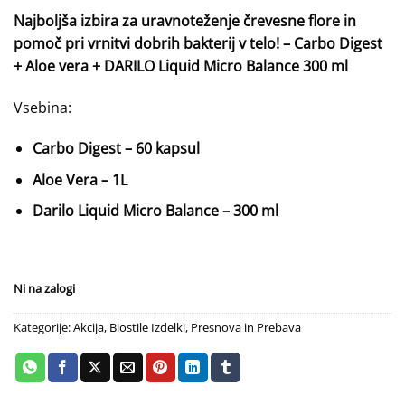
cena
cena
Najboljša izbira za uravnoteženje črevesne flore in
je
je:
pomoč pri vrnitvi dobrih bakterij v telo! – Carbo Digest
bila:
54.80 €.
+ Aloe vera + DARILO Liquid Micro Balance 300 ml
70.70 €.
Vsebina:
Carbo Digest – 60 kapsul
Aloe Vera – 1L
Darilo Liquid Micro Balance – 300 ml
Ni na zalogi
Kategorije:
Akcija
,
Biostile Izdelki
,
Presnova in Prebava