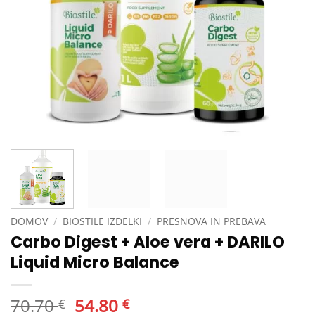
DOMOV
/
BIOSTILE IZDELKI
/
PRESNOVA IN PREBAVA
Carbo Digest + Aloe vera + DARILO
Liquid Micro Balance
Izvirna
Trenutna
70.70
54.80
€
€