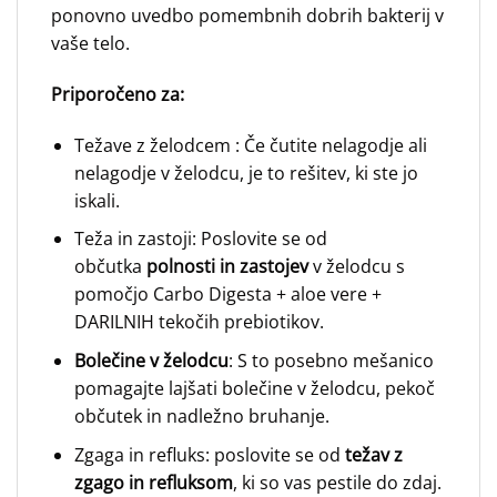
ponovno uvedbo pomembnih dobrih bakterij v
vaše telo.
Priporočeno za:
Težave z želodcem : Če čutite nelagodje ali
nelagodje v želodcu, je to rešitev, ki ste jo
iskali.
Teža in zastoji: Poslovite se od
občutka
polnosti in zastojev
v želodcu s
pomočjo Carbo Digesta + aloe vere +
DARILNIH tekočih prebiotikov.
Bolečine v želodcu
: S to posebno mešanico
pomagajte lajšati bolečine v želodcu, pekoč
občutek in nadležno bruhanje.
Zgaga in refluks: poslovite se od
težav z
zgago in refluksom
, ki so vas pestile do zdaj.