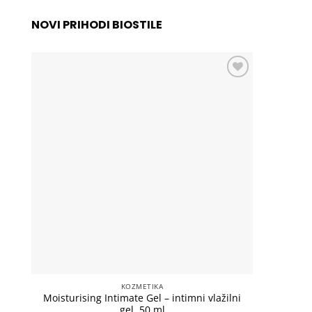
NOVI PRIHODI BIOSTILE
Add to
wishlist
KOZMETIKA
Moisturising Intimate Gel – intimni vlažilni
Lux Sho
gel, 50 ml