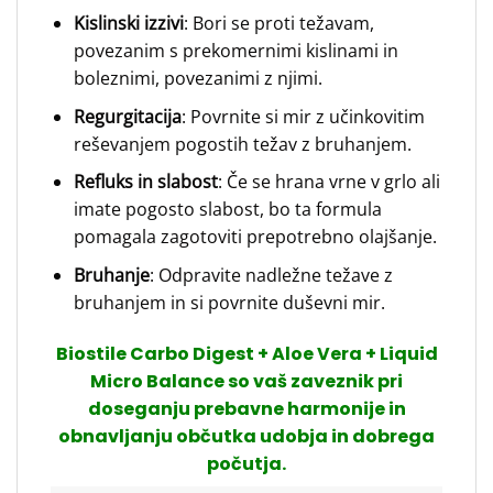
Kislinski izzivi
: Bori se proti težavam,
povezanim s prekomernimi kislinami in
boleznimi, povezanimi z njimi.
Regurgitacija
: Povrnite si mir z učinkovitim
reševanjem pogostih težav z bruhanjem.
Refluks in slabost
: Če se hrana vrne v grlo ali
imate pogosto slabost, bo ta formula
pomagala zagotoviti prepotrebno olajšanje.
Bruhanje
: Odpravite nadležne težave z
bruhanjem in si povrnite duševni mir.
Biostile Carbo Digest + Aloe Vera + Liquid
Micro Balance so vaš zaveznik pri
doseganju prebavne harmonije in
obnavljanju občutka udobja in dobrega
počutja.