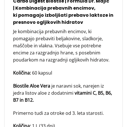
Carbo Digest Biostil
e | Formula Dr. Majic
|
Kombinacija prebavnih encimov,
ki
pomagajo izboljšati prebavo laktoze in
presnovo ogljikovih hidratov
Je kombinacija prebavnih encimov, ki
pomagajo prebaviti beljakovine, sladkorje,
maščobe in vlakna. Vsebuje vse potrebne
encime za razgradnjo hrane, s posebnim
poudarkom na razgradnji ogljikovih hidratov.
Količina:
60 kapsul
Biostile Aloe Vera
je naravni sok, narejen iz
jedra listov aloe z dodatnimi
vitamini C, B5, B6,
B7 in B12.
Primerno tudi za otroke od 3. leta starosti.
Količina:
1 L (33 dni)