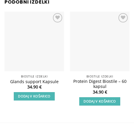
PODOBNI IZDELKI
Add to
Add to
wishlist
wishlist
BIOSTILE IZDELKI
BIOSTILE IZDELKI
Protein Digest Biostile – 60
Glands support Kapsule
kapsul
34.90
€
34.90
€
DODAJ V KOŠARICO
DODAJ V KOŠARICO