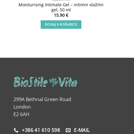
Moisturising Intimate Gel – intimni vlažilni
Lux Sho
gel, 50 ml
15.90
€
DODAJ V KOŠARICO
299A Bethnal Green Road
London
E2 6AH
+386 41 610 598
E-MAIL