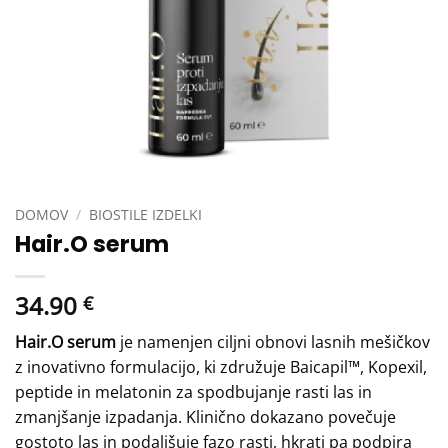
DOMOV
/
BIOSTILE IZDELKI
Hair.O serum
34.90
€
Hair.O serum
je namenjen ciljni obnovi lasnih mešičkov
z inovativno formulacijo, ki združuje Baicapil™, Kopexil,
peptide in melatonin za spodbujanje rasti las in
zmanjšanje izpadanja. Klinično dokazano povečuje
gostoto las in podaljšuje fazo rasti, hkrati pa podpira