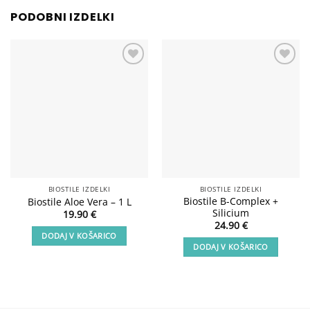
PODOBNI IZDELKI
Add to
Add to
wishlist
wishlist
BIOSTILE IZDELKI
BIOSTILE IZDELKI
Biostile B-Complex +
Biostile Aloe Vera – 1 L
Silicium
19.90
€
24.90
€
DODAJ V KOŠARICO
DODAJ V KOŠARICO