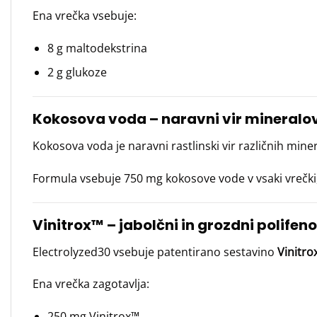
Ena vrečka vsebuje:
8 g maltodekstrina
2 g glukoze
Kokosova voda – naravni vir mineralo
Kokosova voda je naravni rastlinski vir različnih miner
Formula vsebuje 750 mg kokosove vode v vsaki vrečki, k
Vinitrox™ – jabolčni in grozdni polifeno
Electrolyzed30 vsebuje patentirano sestavino
Vinitro
Ena vrečka zagotavlja:
250 mg Vinitrox™