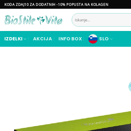
Skoči
KODA ZDAJ10 ZA DODATNIH -10% POPUSTA NA KOLAGEN
na
Išči:
vsebino
IZDELKI
AKCIJA
INFO BOX
SLO