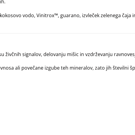
ih.
e, kokosovo vodo, Vinitrox™, guarano, izvleček zelenega čaja
nosu živčnih signalov, delovanju mišic in vzdrževanju ravnoves
sa ali povečane izgube teh mineralov, zato jih številni špor