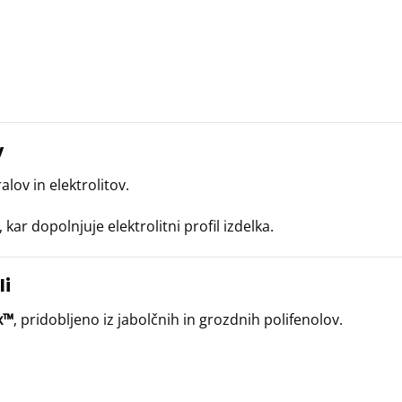
v
alov in elektrolitov.
ar dopolnjuje elektrolitni profil izdelka.
li
x™
, pridobljeno iz jabolčnih in grozdnih polifenolov.