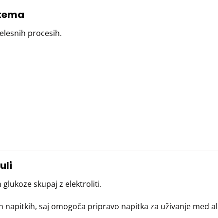
stema
telesnih procesih.
uli
glukoze skupaj z elektroliti.
napitkih, saj omogoča pripravo napitka za uživanje med ali 