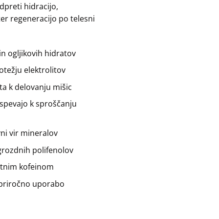
dpreti hidracijo,
er regeneracijo po telesni
in ogljikovih hidratov
težju elektrolitov
ata k delovanju mišic
ispevajo k sproščanju
ni vir mineralov
 grozdnih polifenolov
otnim kofeinom
 priročno uporabo
čk količina