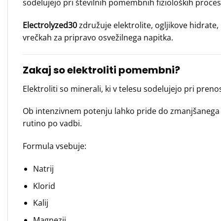
sodelujejo pri številnih pomembnih fizioloških proces
Electrolyzed30
združuje elektrolite, ogljikove hidrat
vrečkah za pripravo osvežilnega napitka.
Zakaj so elektroliti pomembni?
Elektroliti so minerali, ki v telesu sodelujejo pri pre
Ob intenzivnem potenju lahko pride do zmanjšanega vno
rutino po vadbi.
Formula vsebuje:
Natrij
Klorid
Kalij
Magnezij