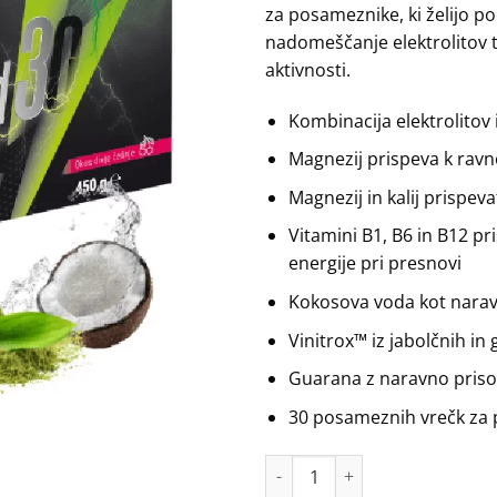
za posameznike, ki želijo po
nadomeščanje elektrolitov t
aktivnosti.
Kombinacija elektrolitov 
Magnezij prispeva k ravno
Magnezij in kalij prispev
Vitamini B1, B6 in B12 pr
energije pri presnovi
Kokosova voda kot narav
Vinitrox™ iz jabolčnih in
Guarana z naravno pris
30 posameznih vrečk za
Biostile Electrolyzed30 - 30 Vre