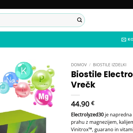
K
DOMOV
/
BIOSTILE IZDELKI
Biostile Electr
Add to
Vrečk
wishlist
44.90
€
Electrolyzed30
je napredna 
prahu z magnezijem, kalije
Vinitrox™, guarano in vitam