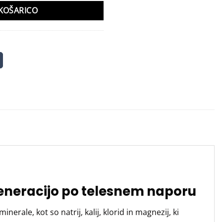
KOŠARICO
egeneracijo po telesnem naporu
rale, kot so natrij, kalij, klorid in magnezij, ki