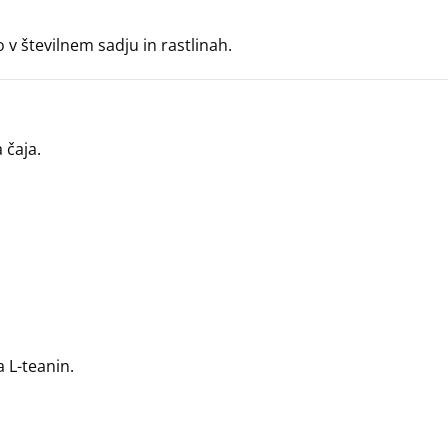
o v številnem sadju in rastlinah.
 čaja.
 L-teanin.